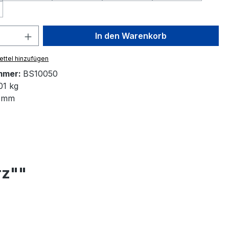
Option ist zurzeit nicht verfügbar.)
 Anzahl: Gib den gewünschten Wert ein 
In den Warenkorb
ttel hinzufügen
mmer:
BS10050
01 kg
 mm
rz""