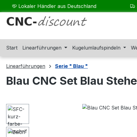
Lokaler Händler aus Deutschland
m Hauptinhalt springen
Zur Suche springen
Zur Hauptnavigation springen
Start
Linearführungen
Kugelumlaufspindeln
We
Linearführungen
Serie " Blau "
Blau CNC Set Blau Steh
Bildergalerie überspringen