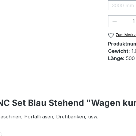
3000 mm
(Diese 
Produkt
Zum Merkze
Produktnu
Gewicht:
1.
Länge:
500
NC Set Blau Stehend "Wagen ku
 Maschinen, Portalfräsen, Drehbänken, usw.
: