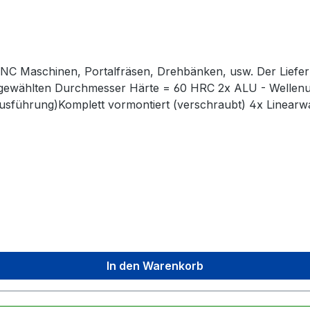
. CNC Maschinen, Portalfräsen, Drehbänken, usw. Der Liefe
 gewählten Durchmesser Härte = 60 HRC 2x ALU - Wellenu
e Ausführung)Komplett vormontiert (verschraubt) 4x Linearw
 vormontiertKein zusätzliches Einpressen der Lager notwe
ngen sind verchromt und oberflächengehärtet
In den Warenkorb