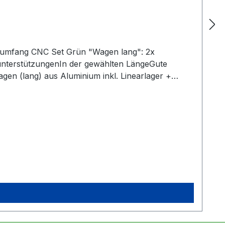
rumfang CNC Set Grün "Wagen lang": 2x
nterstützungenIn der gewählten LängeGute
agen (lang) aus Aluminium inkl. Linearlager +
ndigKein zusätzliches Anbringen der Seegerringe