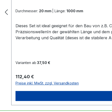
Durchmesser:
20 mm
|
Länge:
1000 mm
Dieses Set ist ideal geeignet für den Bau von z.B
PräzisionswellenIn der gewählten Länge und dem
Verarbeitung und Qualität (dieses ist die stabiler
SeegerringeAlle 4 Lager + Seegerringe sind schon
notwendig Zur Information:Alle Linearführu
Varianten ab
37,50 €
Regulärer Preis:
112,40 €
Preise inkl. MwSt. zzgl. Versandkosten