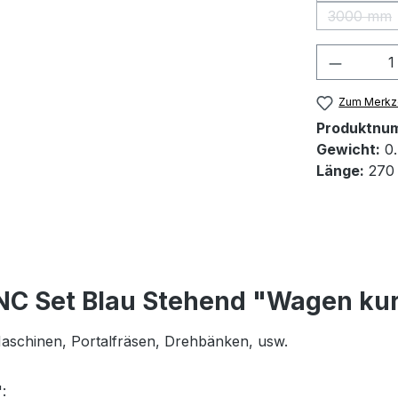
3000 mm
(Diese 
Produkt
Zum Merkze
Produktnu
Gewicht:
0.
Länge:
270
NC Set Blau Stehend "Wagen ku
 Maschinen, Portalfräsen, Drehbänken, usw.
: