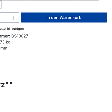
Option ist zurzeit nicht verfügbar.)
 Anzahl: Gib den gewünschten Wert ein 
In den Warenkorb
ttel hinzufügen
mmer:
BS10027
73 kg
 mm
rz""