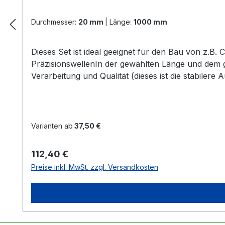
Durchmesser:
20 mm
|
Länge:
1000 mm
Dieses Set ist ideal geeignet für den Bau von z.B
PräzisionswellenIn der gewählten Länge und dem
Verarbeitung und Qualität (dieses ist die stabiler
SeegerringeAlle 4 Lager + Seegerringe sind schon
notwendig Zur Information:Alle Linearführu
Varianten ab
37,50 €
Regulärer Preis:
112,40 €
Preise inkl. MwSt. zzgl. Versandkosten