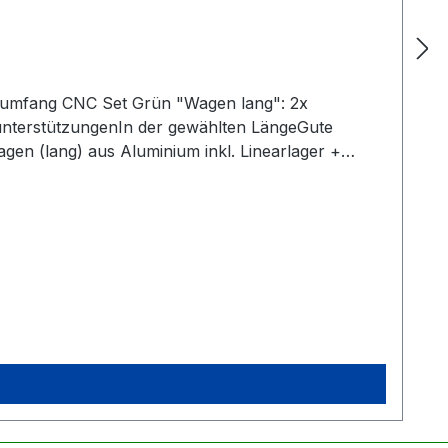
rumfang CNC Set Grün "Wagen lang": 2x
nterstützungenIn der gewählten LängeGute
agen (lang) aus Aluminium inkl. Linearlager +
ndigKein zusätzliches Anbringen der Seegerringe