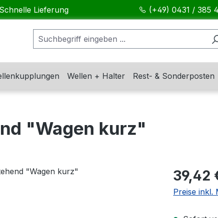
Schnelle Lieferung
(+49) 0431 / 385 
llenkupplungen
Wellen + Halter
Rest- & Sonderposten
end "Wagen kurz"
Regulärer Pr
39,42 
Preise inkl