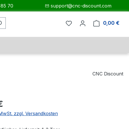
485 70
support@cnc-discount.com
0,00 €
Ware
CNC Discount
eis:
€
. MwSt. zzgl. Versandkosten