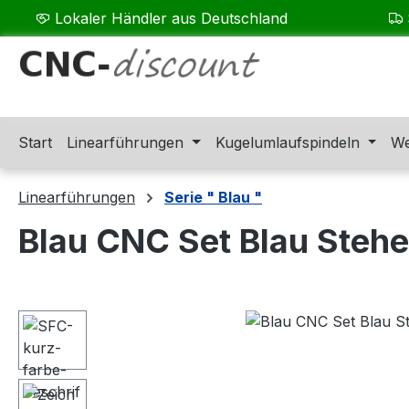
Lokaler Händler aus Deutschland
m Hauptinhalt springen
Zur Suche springen
Zur Hauptnavigation springen
Start
Linearführungen
Kugelumlaufspindeln
We
Linearführungen
Serie " Blau "
Blau CNC Set Blau Steh
Bildergalerie überspringen