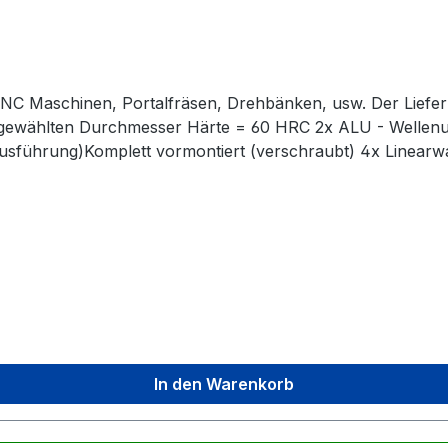
. CNC Maschinen, Portalfräsen, Drehbänken, usw. Der Liefe
 gewählten Durchmesser Härte = 60 HRC 2x ALU - Wellenu
e Ausführung)Komplett vormontiert (verschraubt) 4x Linearw
 vormontiertKein zusätzliches Einpressen der Lager notwe
ngen sind verchromt und oberflächengehärtet
In den Warenkorb