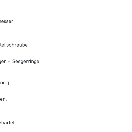
messer
stellschraube
ger + Seegerringe
ndig
len.
ehärtet