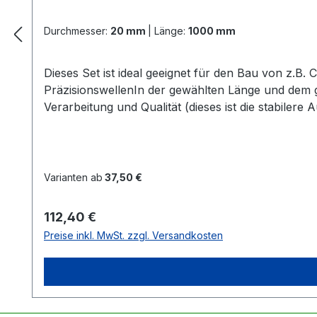
Durchmesser:
20 mm
|
Länge:
1000 mm
Dieses Set ist ideal geeignet für den Bau von z.B
PräzisionswellenIn der gewählten Länge und dem
Verarbeitung und Qualität (dieses ist die stabiler
SeegerringeAlle 4 Lager + Seegerringe sind schon
notwendig Zur Information:Alle Linearführu
Varianten ab
37,50 €
Regulärer Preis:
112,40 €
Preise inkl. MwSt. zzgl. Versandkosten