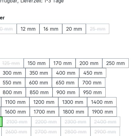
fügbar, Lieferzeit: 1-3 Tage
auswählen
er
10 mm
12 mm
16 mm
20 mm
25 mm
(Diese Option ist zurzeit nicht verfügbar.)
(Diese Option ist zu
ählen
125 mm
150 mm
170 mm
200 mm
250 mm
ption ist zurzeit nicht verfügbar.)
(Diese Option ist zurzeit nicht verfügbar.)
300 mm
350 mm
400 mm
450 mm
550 mm
600 mm
650 mm
700 mm
800 mm
850 mm
900 mm
950 mm
1100 mm
1200 mm
1300 mm
1400 mm
1600 mm
1700 mm
1800 mm
1900 mm
2100 mm
2200 mm
2300 mm
2400 mm
(Diese Option ist zurzeit nicht verfügbar.)
(Diese Option ist zurzeit nicht verfügbar.)
(Diese Option ist zurzeit nicht
(Diese Option is
2600 mm
2700 mm
2800 mm
2900 mm
Option ist zurzeit nicht verfügbar.)
(Diese Option ist zurzeit nicht verfügbar.)
(Diese Option ist zurzeit nicht verfügbar.)
(Diese Option ist zurzeit nicht
(Diese Option is