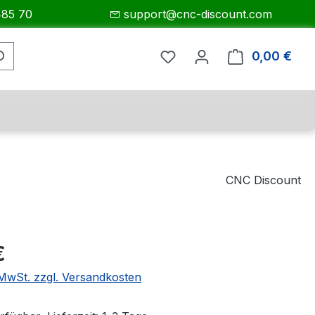
485 70
support@cnc-discount.com
0,00 €
Ware
CNC Discount
eis:
€
. MwSt. zzgl. Versandkosten