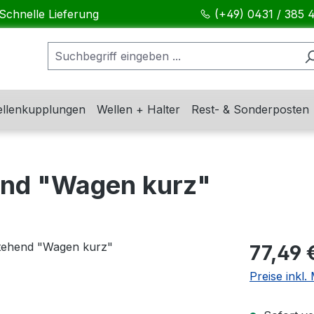
Schnelle Lieferung
(+49) 0431 / 385 
llenkupplungen
Wellen + Halter
Rest- & Sonderposten
end "Wagen kurz"
Regulärer Pr
77,49 
Preise inkl