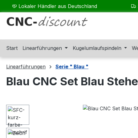
Lokaler Händler aus Deutschland
m Hauptinhalt springen
Zur Suche springen
Zur Hauptnavigation springen
Start
Linearführungen
Kugelumlaufspindeln
We
Linearführungen
Serie " Blau "
Blau CNC Set Blau Steh
Bildergalerie überspringen