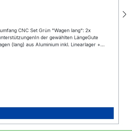
rumfang CNC Set Grün "Wagen lang": 2x
nterstützungenIn der gewählten LängeGute
agen (lang) aus Aluminium inkl. Linearlager +
ndigKein zusätzliches Anbringen der Seegerringe