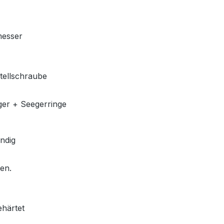
messer
stellschraube
ger + Seegerringe
ndig
len.
ehärtet