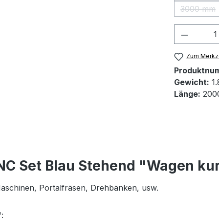
3000 mm
(Diese 
Produkt
Zum Merkze
Produktnu
Gewicht:
1.
Länge:
200
NC Set Blau Stehend "Wagen ku
 Maschinen, Portalfräsen, Drehbänken, usw.
: