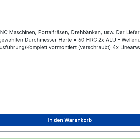
. CNC Maschinen, Portalfräsen, Drehbänken, usw. Der Liefe
 gewählten Durchmesser Härte = 60 HRC 2x ALU - Wellenu
e Ausführung)Komplett vormontiert (verschraubt) 4x Linearw
 vormontiertKein zusätzliches Einpressen der Lager notwe
ngen sind verchromt und oberflächengehärtet
In den Warenkorb