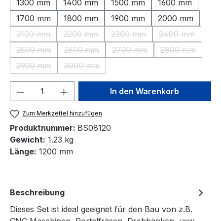
1300 mm
1400 mm
1500 mm
1600 mm
1700 mm
1800 mm
1900 mm
2000 mm
2100 mm
2200 mm
2300 mm
2400 mm
(Diese Option ist zurzeit nicht verfügbar.)
(Diese Option ist zurzeit nicht verfügbar.)
(Diese Option ist zurzeit nic
(Diese Option 
2500 mm
2600 mm
2700 mm
2800 mm
(Diese Option ist zurzeit nicht verfügbar.)
(Diese Option ist zurzeit nicht verfügbar.)
(Diese Option ist zurzeit nic
(Diese Option 
2900 mm
3000 mm
(Diese Option ist zurzeit nicht verfügbar.)
(Diese Option ist zurzeit nicht verfügbar.)
Produkt Anzahl: Gib den gewünschten We
In den Warenkorb
Zum Merkzettel hinzufügen
Produktnummer:
BS08120
Gewicht:
1.23 kg
Länge:
1200 mm
Beschreibung
Dieses Set ist ideal geeignet für den Bau von z.B.
CNC Maschinen, Portalfräsen, Drehbänken, usw.