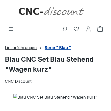
Zum Hauptinhalt springen
Ware
Linearführungen
Serie " Blau "
Blau CNC Set Blau Stehend
"Wagen kurz"
CNC Discount
Bildergalerie überspringen