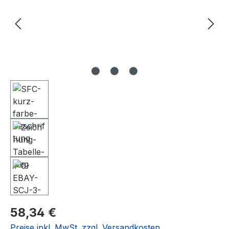
Regulärer Preis:
58,34 €
Preise inkl. MwSt. zzgl. Versandkosten