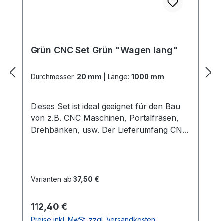
Grün CNC Set Grün "Wagen lang"
Durchmesser:
20 mm
|
Länge:
1000 mm
Dieses Set ist ideal geeignet für den Bau
von z.B. CNC Maschinen, Portalfräsen,
Drehbänken, usw. Der Lieferumfang CNC
Set Grün "Wagen lang": 2x
PräzisionswellenIn der gewählten Länge
und dem gewählten Durchmesser Härte =
60 HRC 2x ALU -
Varianten ab
37,50 €
WellenunterstützungenIn der gewählten
LängeGute Verarbeitung und Qualität
Regulärer Preis:
112,40 €
(dieses ist die stabilere
Preise inkl. MwSt. zzgl. Versandkosten