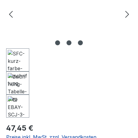
Regulärer Preis:
47,45 €
Preise inkl. MwSt. zzgl. Versandkosten