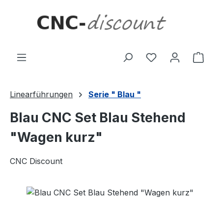
Zum Hauptinhalt springen
Ware
Linearführungen
Serie " Blau "
Blau CNC Set Blau Stehend
"Wagen kurz"
CNC Discount
Bildergalerie überspringen