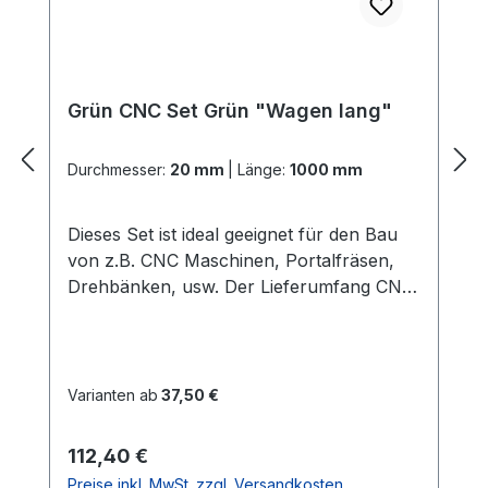
Grün CNC Set Grün "Wagen lang"
Durchmesser:
20 mm
|
Länge:
1000 mm
Dieses Set ist ideal geeignet für den Bau
von z.B. CNC Maschinen, Portalfräsen,
Drehbänken, usw. Der Lieferumfang CNC
Set Grün "Wagen lang": 2x
PräzisionswellenIn der gewählten Länge
und dem gewählten Durchmesser Härte =
60 HRC 2x ALU -
Varianten ab
37,50 €
WellenunterstützungenIn der gewählten
LängeGute Verarbeitung und Qualität
Regulärer Preis:
112,40 €
(dieses ist die stabilere
Preise inkl. MwSt. zzgl. Versandkosten