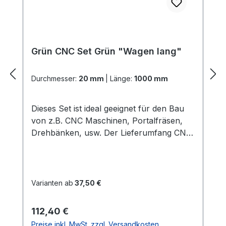
Grün CNC Set Grün "Wagen lang"
Durchmesser:
20 mm
|
Länge:
1000 mm
Dieses Set ist ideal geeignet für den Bau
von z.B. CNC Maschinen, Portalfräsen,
Drehbänken, usw. Der Lieferumfang CNC
Set Grün "Wagen lang": 2x
PräzisionswellenIn der gewählten Länge
und dem gewählten Durchmesser Härte =
60 HRC 2x ALU -
Varianten ab
37,50 €
WellenunterstützungenIn der gewählten
LängeGute Verarbeitung und Qualität
Regulärer Preis:
112,40 €
(dieses ist die stabilere
Preise inkl. MwSt. zzgl. Versandkosten