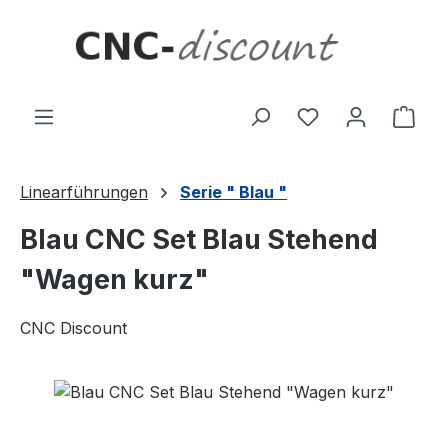
Zum Hauptinhalt springen
Ware
Linearführungen
Serie " Blau "
Blau CNC Set Blau Stehend
"Wagen kurz"
CNC Discount
Bildergalerie überspringen