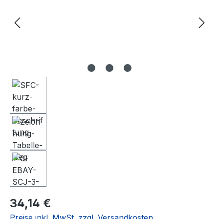
Regulärer Preis:
34,14 €
Preise inkl. MwSt. zzgl. Versandkosten