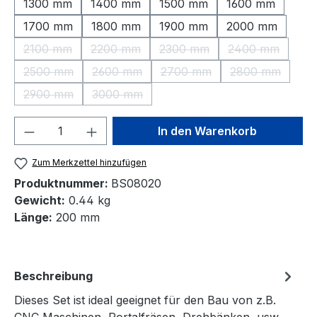
1300 mm
1400 mm
1500 mm
1600 mm
1700 mm
1800 mm
1900 mm
2000 mm
2100 mm
2200 mm
2300 mm
2400 mm
(Diese Option ist zurzeit nicht verfügbar.)
(Diese Option ist zurzeit nicht verfügbar.)
(Diese Option ist zurzeit nic
(Diese Option 
2500 mm
2600 mm
2700 mm
2800 mm
(Diese Option ist zurzeit nicht verfügbar.)
(Diese Option ist zurzeit nicht verfügbar.)
(Diese Option ist zurzeit nic
(Diese Option 
2900 mm
3000 mm
(Diese Option ist zurzeit nicht verfügbar.)
(Diese Option ist zurzeit nicht verfügbar.)
Produkt Anzahl: Gib den gewünschten We
In den Warenkorb
Zum Merkzettel hinzufügen
Produktnummer:
BS08020
Gewicht:
0.44 kg
Länge:
200 mm
Beschreibung
Dieses Set ist ideal geeignet für den Bau von z.B.
CNC Maschinen, Portalfräsen, Drehbänken, usw.