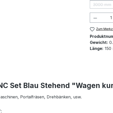
3000 mm
(Diese 
Produkt
Zum Merkze
Produktnu
Gewicht:
0.
Länge:
150
NC Set Blau Stehend "Wagen ku
 Maschinen, Portalfräsen, Drehbänken, usw.
: