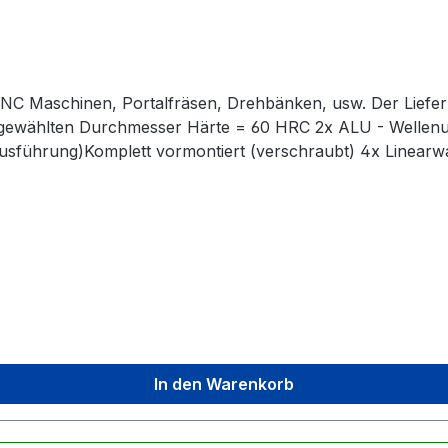
. CNC Maschinen, Portalfräsen, Drehbänken, usw. Der Liefe
 gewählten Durchmesser Härte = 60 HRC 2x ALU - Wellenu
e Ausführung)Komplett vormontiert (verschraubt) 4x Linearw
 vormontiertKein zusätzliches Einpressen der Lager notwe
ngen sind verchromt und oberflächengehärtet
In den Warenkorb