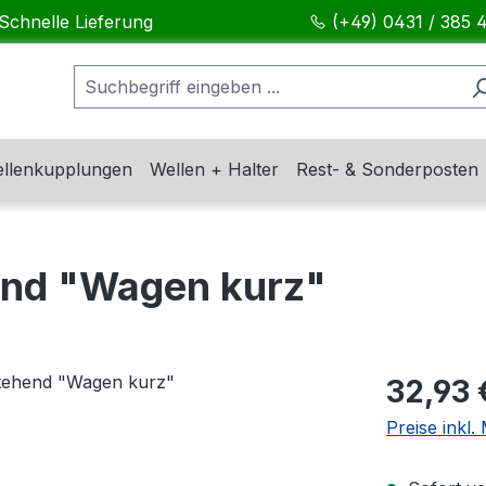
Schnelle Lieferung
(+49) 0431 / 385 
llenkupplungen
Wellen + Halter
Rest- & Sonderposten
end "Wagen kurz"
Regulärer Pr
32,93 
Preise inkl