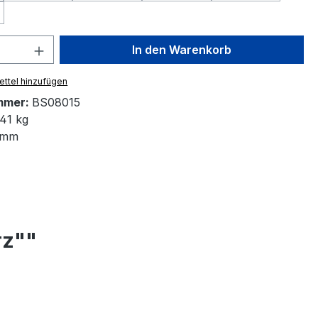
Option ist zurzeit nicht verfügbar.)
 Anzahl: Gib den gewünschten Wert ein 
In den Warenkorb
ttel hinzufügen
mmer:
BS08015
41 kg
 mm
rz""