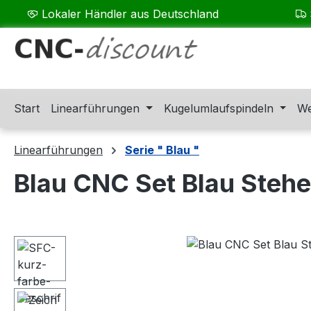
Lokaler Händler aus Deutschland
m Hauptinhalt springen
Zur Suche springen
Zur Hauptnavigation springen
Start
Linearführungen
Kugelumlaufspindeln
We
Linearführungen
Serie " Blau "
Blau CNC Set Blau Steh
Bildergalerie überspringen