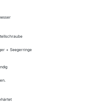
messer
stellschraube
ger + Seegerringe
ndig
len.
ehärtet