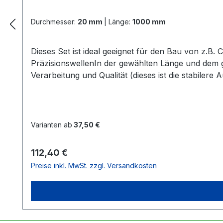
Durchmesser:
20 mm
|
Länge:
1000 mm
Dieses Set ist ideal geeignet für den Bau von z.B
PräzisionswellenIn der gewählten Länge und dem
Verarbeitung und Qualität (dieses ist die stabiler
SeegerringeAlle 4 Lager + Seegerringe sind schon
notwendig Zur Information:Alle Linearführu
Varianten ab
37,50 €
Regulärer Preis:
112,40 €
Preise inkl. MwSt. zzgl. Versandkosten