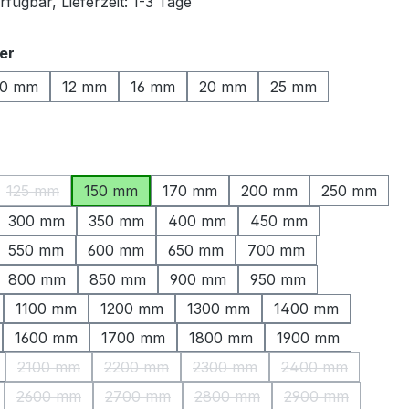
fügbar, Lieferzeit: 1-3 Tage
auswählen
er
10 mm
12 mm
16 mm
20 mm
25 mm
ählen
125 mm
150 mm
170 mm
200 mm
250 mm
ption ist zurzeit nicht verfügbar.)
(Diese Option ist zurzeit nicht verfügbar.)
300 mm
350 mm
400 mm
450 mm
550 mm
600 mm
650 mm
700 mm
800 mm
850 mm
900 mm
950 mm
1100 mm
1200 mm
1300 mm
1400 mm
1600 mm
1700 mm
1800 mm
1900 mm
2100 mm
2200 mm
2300 mm
2400 mm
(Diese Option ist zurzeit nicht verfügbar.)
(Diese Option ist zurzeit nicht verfügbar.)
(Diese Option ist zurzeit nicht 
(Diese Option is
2600 mm
2700 mm
2800 mm
2900 mm
Option ist zurzeit nicht verfügbar.)
(Diese Option ist zurzeit nicht verfügbar.)
(Diese Option ist zurzeit nicht verfügbar.)
(Diese Option ist zurzeit nicht
(Diese Option is