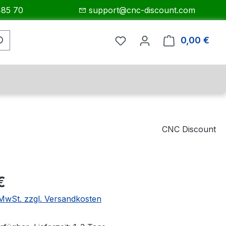
485 70
support@cnc-discount.com
0,00 €
Ware
CNC Discount
eis:
€
. MwSt. zzgl. Versandkosten