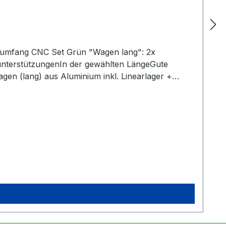
rumfang CNC Set Grün "Wagen lang": 2x
nterstützungenIn der gewählten LängeGute
agen (lang) aus Aluminium inkl. Linearlager +
ndigKein zusätzliches Anbringen der Seegerringe