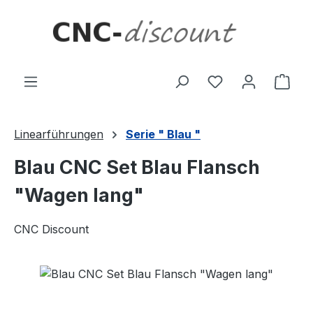
Zum Hauptinhalt springen
Ware
Linearführungen
Serie " Blau "
Blau CNC Set Blau Flansch
"Wagen lang"
CNC Discount
Bildergalerie überspringen