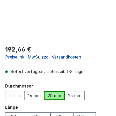
Regulärer Preis:
192,66 €
Preise inkl. MwSt. zzgl. Versandkosten
Sofort verfügbar, Lieferzeit: 1-3 Tage
auswählen
Durchmesser
12 mm
16 mm
20 mm
25 mm
(Diese Option ist zurzeit nicht verfügbar.)
auswählen
Länge