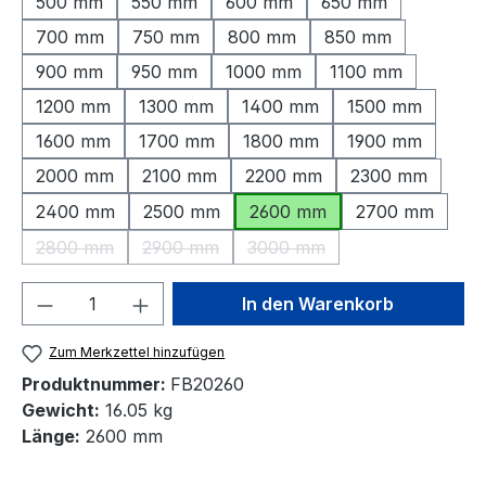
500 mm
550 mm
600 mm
650 mm
700 mm
750 mm
800 mm
850 mm
900 mm
950 mm
1000 mm
1100 mm
1200 mm
1300 mm
1400 mm
1500 mm
1600 mm
1700 mm
1800 mm
1900 mm
2000 mm
2100 mm
2200 mm
2300 mm
2400 mm
2500 mm
2600 mm
2700 mm
2800 mm
2900 mm
3000 mm
(Diese Option ist zurzeit nicht verfügbar.)
(Diese Option ist zurzeit nicht verfügbar.)
(Diese Option ist zurzeit nic
Produkt Anzahl: Gib den gewünschten We
In den Warenkorb
Zum Merkzettel hinzufügen
Produktnummer:
FB20260
Gewicht:
16.05 kg
Länge:
2600 mm