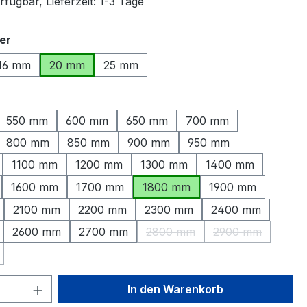
fügbar, Lieferzeit: 1-3 Tage
auswählen
er
16 mm
20 mm
25 mm
ählen
550 mm
600 mm
650 mm
700 mm
800 mm
850 mm
900 mm
950 mm
1100 mm
1200 mm
1300 mm
1400 mm
1600 mm
1700 mm
1800 mm
1900 mm
2100 mm
2200 mm
2300 mm
2400 mm
2600 mm
2700 mm
2800 mm
2900 mm
(Diese Option ist zurzeit nicht
(Diese Option is
Option ist zurzeit nicht verfügbar.)
 Anzahl: Gib den gewünschten Wert ein 
In den Warenkorb