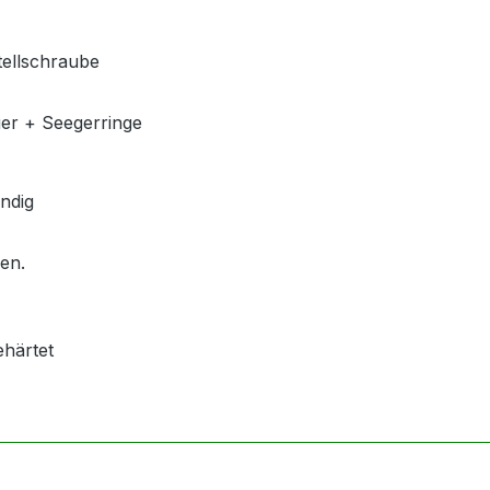
tellschraube
ger + Seegerringe
ndig
len.
ehärtet