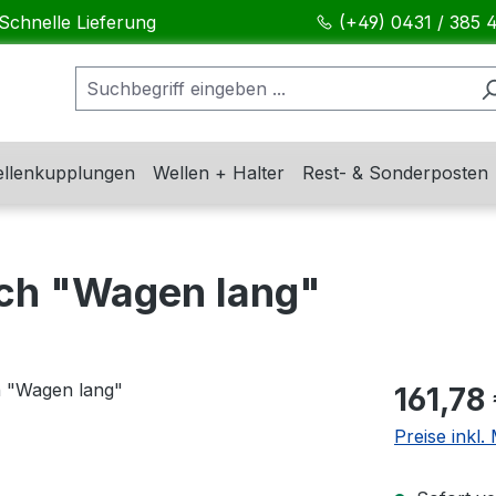
Schnelle Lieferung
(+49) 0431 / 385 
llenkupplungen
Wellen + Halter
Rest- & Sonderposten
sch "Wagen lang"
Regulärer Pr
161,78
Preise inkl