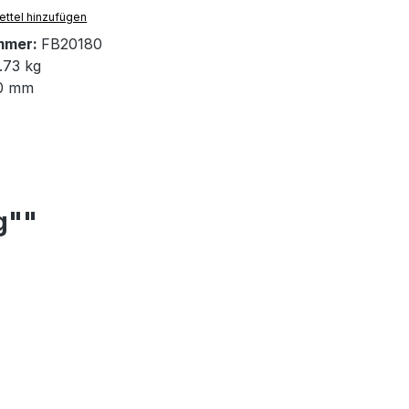
ttel hinzufügen
mmer:
FB20180
.73 kg
0 mm
g""