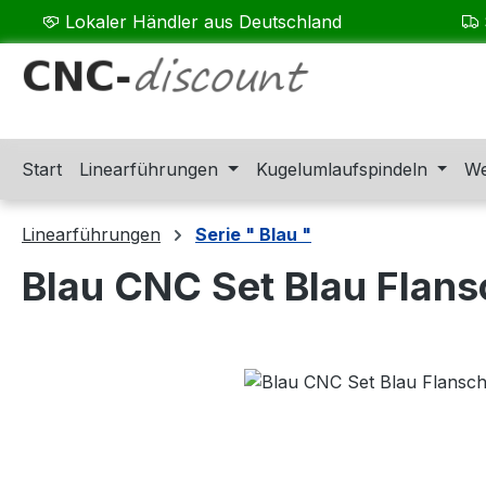
Lokaler Händler aus Deutschland
m Hauptinhalt springen
Zur Suche springen
Zur Hauptnavigation springen
Start
Linearführungen
Kugelumlaufspindeln
We
Linearführungen
Serie " Blau "
Blau CNC Set Blau Flan
Bildergalerie überspringen