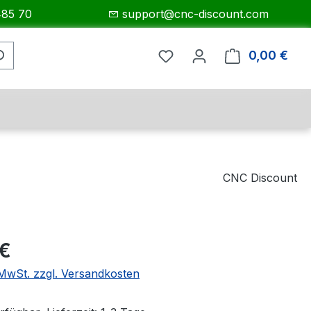
485 70
support@cnc-discount.com
0,00 €
Ware
CNC Discount
eis:
 €
. MwSt. zzgl. Versandkosten