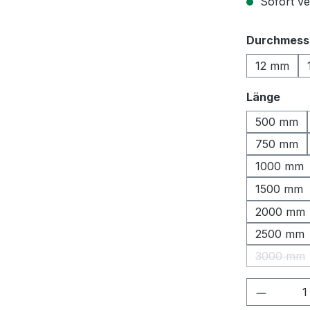
Sofort ver
Durchmess
12 mm
ausw
Länge
500 mm
750 mm
1000 mm
1500 mm
2000 mm
2500 mm
3000 mm
(Diese 
Produkt