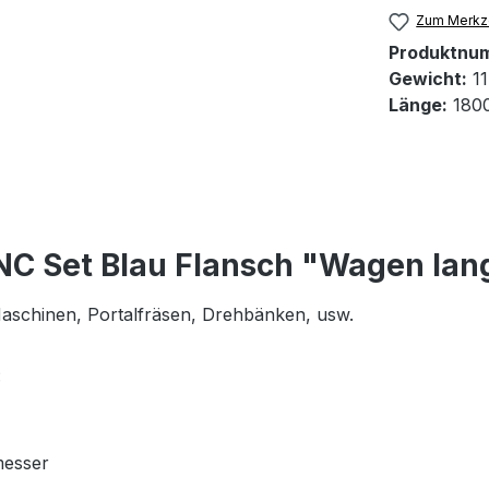
Zum Merkze
Produktnu
Gewicht:
11
Länge:
180
NC Set Blau Flansch "Wagen lan
 Maschinen, Portalfräsen, Drehbänken, usw.
:
messer