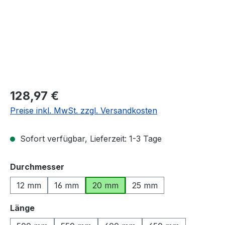
Regulärer Preis:
128,97 €
Preise inkl. MwSt. zzgl. Versandkosten
Sofort verfügbar, Lieferzeit: 1-3 Tage
auswählen
Durchmesser
12 mm
16 mm
20 mm
25 mm
auswählen
Länge