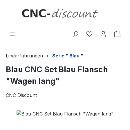
Zum Hauptinhalt springen
Ware
Linearführungen
Serie " Blau "
Blau CNC Set Blau Flansch
"Wagen lang"
CNC Discount
Bildergalerie überspringen