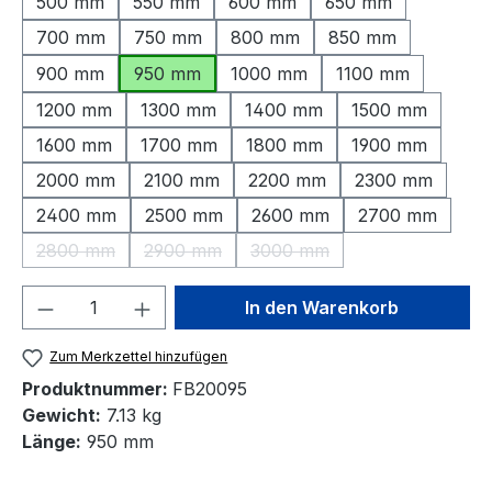
500 mm
550 mm
600 mm
650 mm
700 mm
750 mm
800 mm
850 mm
900 mm
950 mm
1000 mm
1100 mm
1200 mm
1300 mm
1400 mm
1500 mm
1600 mm
1700 mm
1800 mm
1900 mm
2000 mm
2100 mm
2200 mm
2300 mm
2400 mm
2500 mm
2600 mm
2700 mm
2800 mm
2900 mm
3000 mm
(Diese Option ist zurzeit nicht verfügbar.)
(Diese Option ist zurzeit nicht verfügbar.)
(Diese Option ist zurzeit nic
Produkt Anzahl: Gib den gewünschten We
In den Warenkorb
Zum Merkzettel hinzufügen
Produktnummer:
FB20095
Gewicht:
7.13 kg
Länge:
950 mm