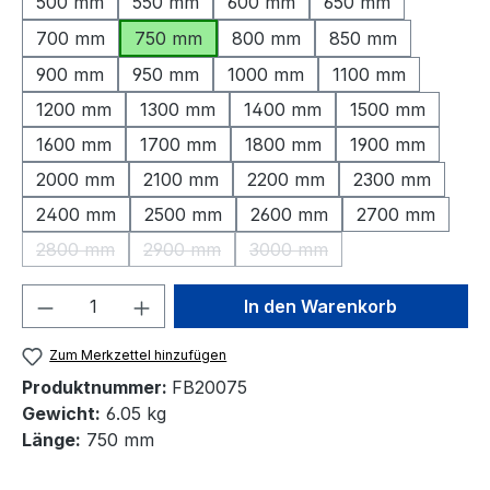
500 mm
550 mm
600 mm
650 mm
700 mm
750 mm
800 mm
850 mm
900 mm
950 mm
1000 mm
1100 mm
1200 mm
1300 mm
1400 mm
1500 mm
1600 mm
1700 mm
1800 mm
1900 mm
2000 mm
2100 mm
2200 mm
2300 mm
2400 mm
2500 mm
2600 mm
2700 mm
2800 mm
2900 mm
3000 mm
(Diese Option ist zurzeit nicht verfügbar.)
(Diese Option ist zurzeit nicht verfügbar.)
(Diese Option ist zurzeit nic
Produkt Anzahl: Gib den gewünschten We
In den Warenkorb
Zum Merkzettel hinzufügen
Produktnummer:
FB20075
Gewicht:
6.05 kg
Länge:
750 mm