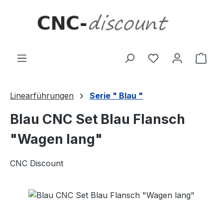
Zum Hauptinhalt springen
Ware
Linearführungen
Serie " Blau "
Blau CNC Set Blau Flansch
"Wagen lang"
CNC Discount
Bildergalerie überspringen