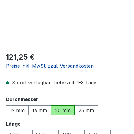
Regulärer Preis:
121,25 €
Preise inkl. MwSt. zzgl. Versandkosten
Sofort verfügbar, Lieferzeit: 1-3 Tage
auswählen
Durchmesser
12 mm
16 mm
20 mm
25 mm
auswählen
Länge