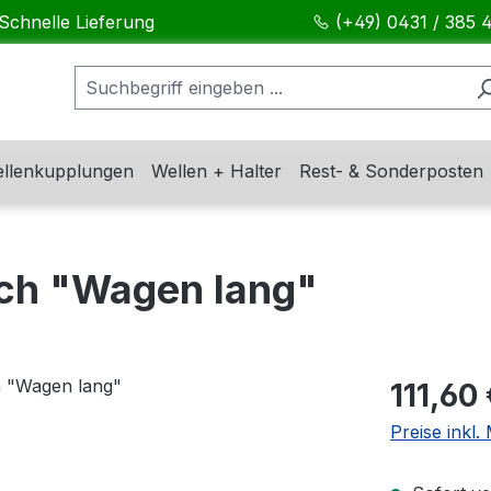
Schnelle Lieferung
(+49) 0431 / 385 
llenkupplungen
Wellen + Halter
Rest- & Sonderposten
sch "Wagen lang"
Regulärer Pr
111,60
Preise inkl