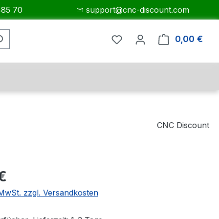
485 70
support@cnc-discount.com
0,00 €
Ware
CNC Discount
eis:
 €
. MwSt. zzgl. Versandkosten