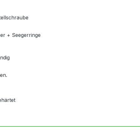
tellschraube
ger + Seegerringe
ndig
len.
ehärtet