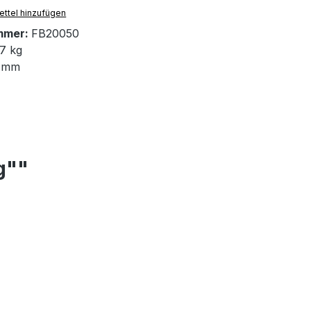
ttel hinzufügen
mmer:
FB20050
7 kg
 mm
g""