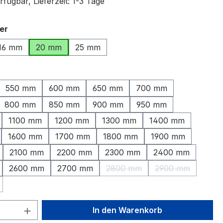
fügbar, Lieferzeit: 1-3 Tage
auswählen
er
16 mm
20 mm
25 mm
ählen
550 mm
600 mm
650 mm
700 mm
800 mm
850 mm
900 mm
950 mm
1100 mm
1200 mm
1300 mm
1400 mm
1600 mm
1700 mm
1800 mm
1900 mm
2100 mm
2200 mm
2300 mm
2400 mm
2600 mm
2700 mm
2800 mm
2900 mm
(Diese Option ist zurzeit nicht
(Diese Option is
Option ist zurzeit nicht verfügbar.)
 Anzahl: Gib den gewünschten Wert ein 
In den Warenkorb