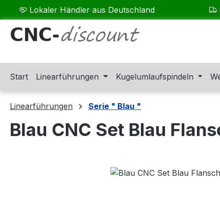
Lokaler Händler aus Deutschland
m Hauptinhalt springen
Zur Suche springen
Zur Hauptnavigation springen
Start
Linearführungen
Kugelumlaufspindeln
We
Linearführungen
Serie " Blau "
Blau CNC Set Blau Flan
Bildergalerie überspringen