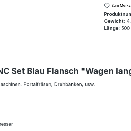
Zum Merkze
Produktnu
Gewicht:
4.
Länge:
500
NC Set Blau Flansch "Wagen lan
 Maschinen, Portalfräsen, Drehbänken, usw.
:
messer