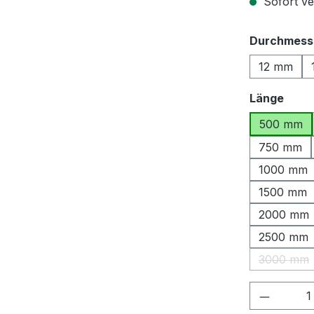
Sofort ver
Durchmess
12 mm
ausw
Länge
500 mm
750 mm
1000 mm
1500 mm
2000 mm
2500 mm
3000 mm
(Diese 
Produkt