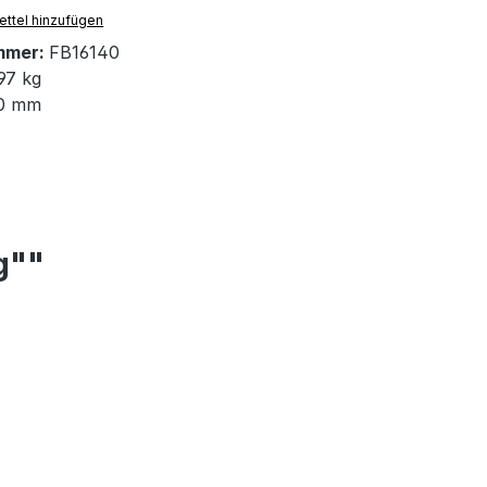
ttel hinzufügen
mmer:
FB16140
97 kg
0 mm
g""