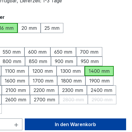
fügbar, Lieferzeit: 1-3 Tage
auswählen
er
16 mm
20 mm
25 mm
ählen
550 mm
600 mm
650 mm
700 mm
800 mm
850 mm
900 mm
950 mm
1100 mm
1200 mm
1300 mm
1400 mm
1600 mm
1700 mm
1800 mm
1900 mm
2100 mm
2200 mm
2300 mm
2400 mm
2600 mm
2700 mm
2800 mm
2900 mm
(Diese Option ist zurzeit nicht
(Diese Option is
Option ist zurzeit nicht verfügbar.)
 Anzahl: Gib den gewünschten Wert ein 
In den Warenkorb