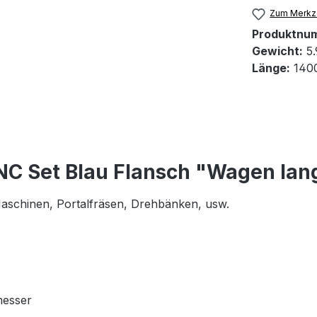
Zum Merkze
Produktnu
Gewicht:
5.
Länge:
140
NC Set Blau Flansch "Wagen lan
 Maschinen, Portalfräsen, Drehbänken, usw.
:
messer