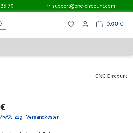
485 70
support@cnc-discount.com
0,00 €
Ware
CNC Discount
eis:
 €
. MwSt. zzgl. Versandkosten