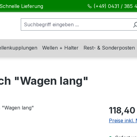
Schnelle Lieferung
(+49) 0431 / 385 
llenkupplungen
Wellen + Halter
Rest- & Sonderposten
sch "Wagen lang"
Regulärer Pr
118,40
Preise inkl