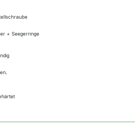
tellschraube
ger + Seegerringe
ndig
len.
ehärtet