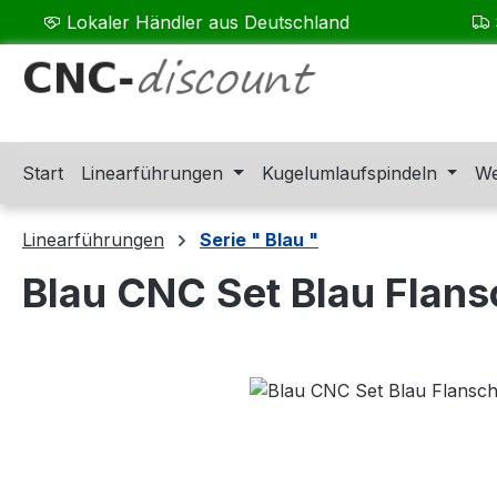
Lokaler Händler aus Deutschland
m Hauptinhalt springen
Zur Suche springen
Zur Hauptnavigation springen
Start
Linearführungen
Kugelumlaufspindeln
We
Linearführungen
Serie " Blau "
Blau CNC Set Blau Flan
Bildergalerie überspringen