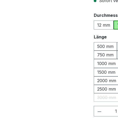
Sofort ver
Durchmess
12 mm
ausw
Länge
500 mm
750 mm
1000 mm
1500 mm
2000 mm
2500 mm
3000 mm
(Diese 
Produkt