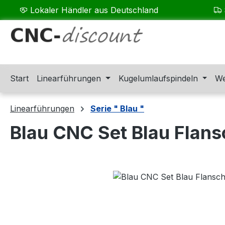
Lokaler Händler aus Deutschland
m Hauptinhalt springen
Zur Suche springen
Zur Hauptnavigation springen
Start
Linearführungen
Kugelumlaufspindeln
We
Linearführungen
Serie " Blau "
Blau CNC Set Blau Flan
Bildergalerie überspringen