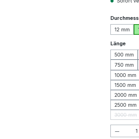
Sofort ver
Durchmess
12 mm
ausw
Länge
500 mm
750 mm
1000 mm
1500 mm
2000 mm
2500 mm
3000 mm
(Diese 
Produkt