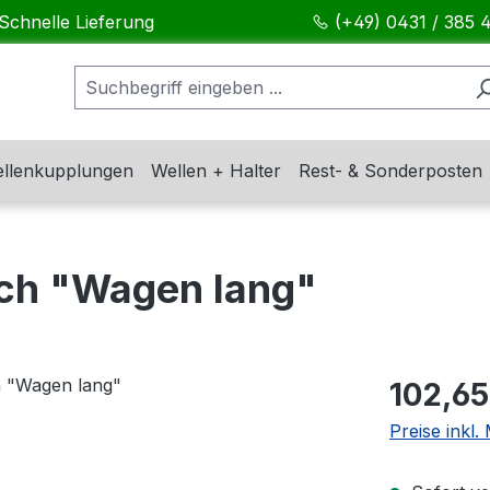
Schnelle Lieferung
(+49) 0431 / 385 
llenkupplungen
Wellen + Halter
Rest- & Sonderposten
sch "Wagen lang"
Regulärer Pr
102,65
Preise inkl