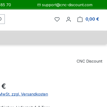
485 70
support@cnc-discount.com
0,00 €
Ware
CNC Discount
eis:
 €
. MwSt. zzgl. Versandkosten