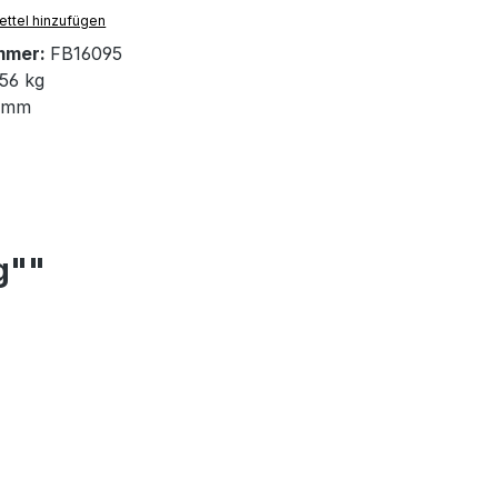
ttel hinzufügen
mmer:
FB16095
56 kg
 mm
g""