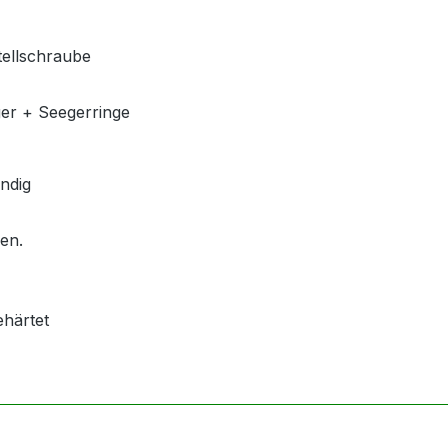
tellschraube
ger + Seegerringe
ndig
len.
ehärtet