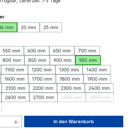
fügbar, Lieferzeit: 1-3 Tage
auswählen
er
16 mm
20 mm
25 mm
ählen
550 mm
600 mm
650 mm
700 mm
800 mm
850 mm
900 mm
950 mm
1100 mm
1200 mm
1300 mm
1400 mm
1600 mm
1700 mm
1800 mm
1900 mm
2100 mm
2200 mm
2300 mm
2400 mm
2600 mm
2700 mm
2800 mm
2900 mm
(Diese Option ist zurzeit nicht
(Diese Option is
Option ist zurzeit nicht verfügbar.)
 Anzahl: Gib den gewünschten Wert ein 
In den Warenkorb