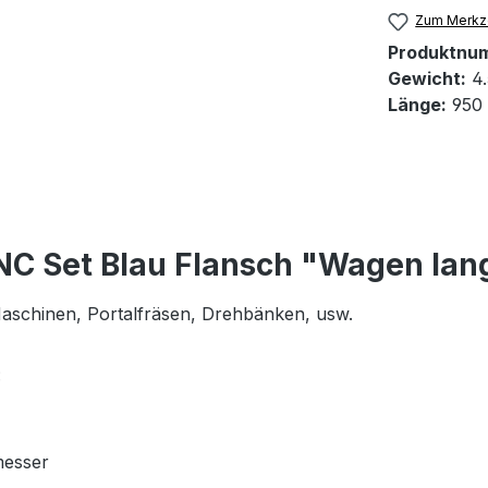
Zum Merkze
Produktnu
Gewicht:
4.
Länge:
950
NC Set Blau Flansch "Wagen lan
 Maschinen, Portalfräsen, Drehbänken, usw.
:
messer