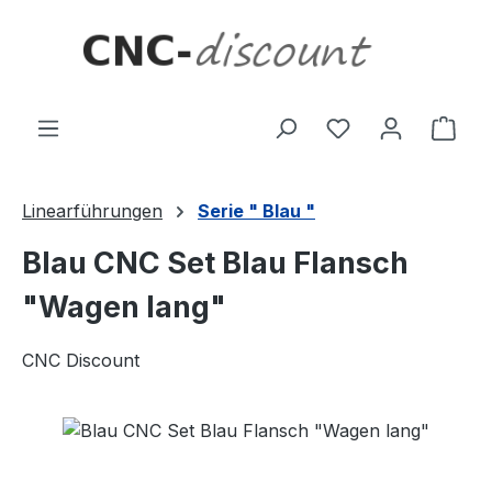
Zum Hauptinhalt springen
Ware
Linearführungen
Serie " Blau "
Blau CNC Set Blau Flansch
"Wagen lang"
CNC Discount
Bildergalerie überspringen