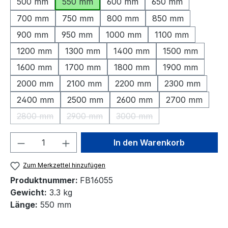
500 mm
550 mm
600 mm
650 mm
700 mm
750 mm
800 mm
850 mm
900 mm
950 mm
1000 mm
1100 mm
1200 mm
1300 mm
1400 mm
1500 mm
1600 mm
1700 mm
1800 mm
1900 mm
2000 mm
2100 mm
2200 mm
2300 mm
2400 mm
2500 mm
2600 mm
2700 mm
2800 mm
2900 mm
3000 mm
(Diese Option ist zurzeit nicht verfügbar.)
(Diese Option ist zurzeit nicht verfügbar.)
(Diese Option ist zurzeit nic
Produkt Anzahl: Gib den gewünschten We
In den Warenkorb
Zum Merkzettel hinzufügen
Produktnummer:
FB16055
Gewicht:
3.3 kg
Länge:
550 mm