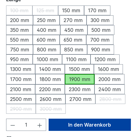
100 mm
125 mm
150 mm
170 mm
(Diese Option ist zurzeit nicht verfügbar.)
(Diese Option ist zurzeit nicht verfügbar.)
200 mm
250 mm
270 mm
300 mm
350 mm
400 mm
450 mm
500 mm
550 mm
600 mm
650 mm
700 mm
750 mm
800 mm
850 mm
900 mm
950 mm
1000 mm
1100 mm
1200 mm
1300 mm
1400 mm
1500 mm
1600 mm
1700 mm
1800 mm
1900 mm
2000 mm
2100 mm
2200 mm
2300 mm
2400 mm
2500 mm
2600 mm
2700 mm
2800 mm
(Diese Option 
2900 mm
3000 mm
(Diese Option ist zurzeit nicht verfügbar.)
(Diese Option ist zurzeit nicht verfügbar.)
Produkt Anzahl: Gib den gewünschten We
In den Warenkorb