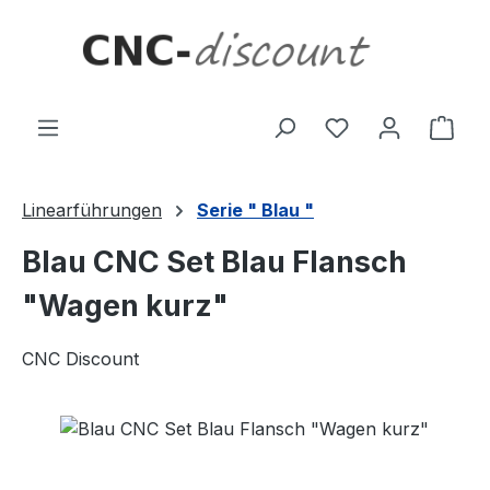
Zum Hauptinhalt springen
Ware
Linearführungen
Serie " Blau "
Blau CNC Set Blau Flansch
"Wagen kurz"
CNC Discount
Bildergalerie überspringen