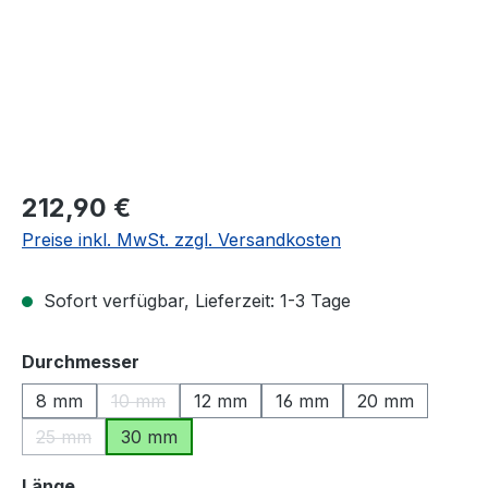
Regulärer Preis:
212,90 €
Preise inkl. MwSt. zzgl. Versandkosten
Sofort verfügbar, Lieferzeit: 1-3 Tage
auswählen
Durchmesser
8 mm
10 mm
12 mm
16 mm
20 mm
(Diese Option ist zurzeit nicht verfügbar.)
25 mm
30 mm
(Diese Option ist zurzeit nicht verfügbar.)
auswählen
Länge