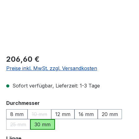
Regulärer Preis:
206,60 €
Preise inkl. MwSt. zzgl. Versandkosten
Sofort verfügbar, Lieferzeit: 1-3 Tage
auswählen
Durchmesser
8 mm
10 mm
12 mm
16 mm
20 mm
(Diese Option ist zurzeit nicht verfügbar.)
25 mm
30 mm
(Diese Option ist zurzeit nicht verfügbar.)
auswählen
Länge