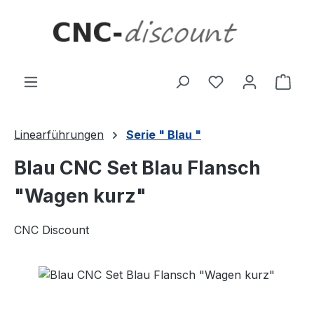
Zum Hauptinhalt springen
Ware
Linearführungen
Serie " Blau "
Blau CNC Set Blau Flansch
"Wagen kurz"
CNC Discount
Bildergalerie überspringen