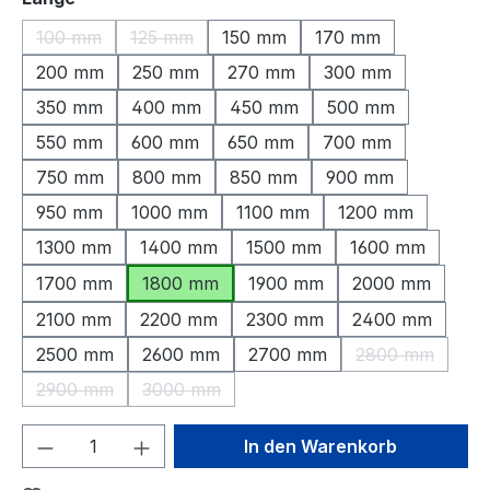
100 mm
125 mm
150 mm
170 mm
(Diese Option ist zurzeit nicht verfügbar.)
(Diese Option ist zurzeit nicht verfügbar.)
200 mm
250 mm
270 mm
300 mm
350 mm
400 mm
450 mm
500 mm
550 mm
600 mm
650 mm
700 mm
750 mm
800 mm
850 mm
900 mm
950 mm
1000 mm
1100 mm
1200 mm
1300 mm
1400 mm
1500 mm
1600 mm
1700 mm
1800 mm
1900 mm
2000 mm
2100 mm
2200 mm
2300 mm
2400 mm
2500 mm
2600 mm
2700 mm
2800 mm
(Diese Option 
2900 mm
3000 mm
(Diese Option ist zurzeit nicht verfügbar.)
(Diese Option ist zurzeit nicht verfügbar.)
Produkt Anzahl: Gib den gewünschten We
In den Warenkorb