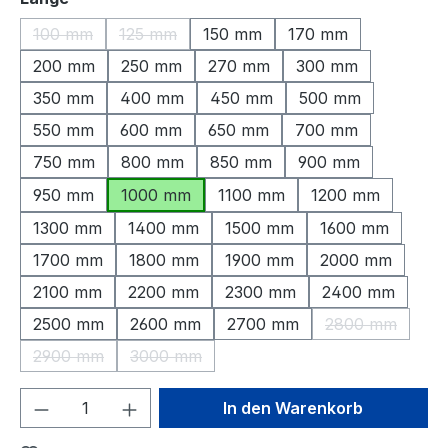
100 mm
125 mm
150 mm
170 mm
(Diese Option ist zurzeit nicht verfügbar.)
(Diese Option ist zurzeit nicht verfügbar.)
200 mm
250 mm
270 mm
300 mm
350 mm
400 mm
450 mm
500 mm
550 mm
600 mm
650 mm
700 mm
750 mm
800 mm
850 mm
900 mm
950 mm
1000 mm
1100 mm
1200 mm
1300 mm
1400 mm
1500 mm
1600 mm
1700 mm
1800 mm
1900 mm
2000 mm
2100 mm
2200 mm
2300 mm
2400 mm
2500 mm
2600 mm
2700 mm
2800 mm
(Diese Option 
2900 mm
3000 mm
(Diese Option ist zurzeit nicht verfügbar.)
(Diese Option ist zurzeit nicht verfügbar.)
Produkt Anzahl: Gib den gewünschten We
In den Warenkorb