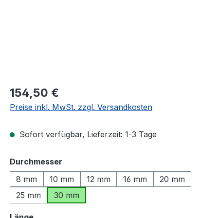
Regulärer Preis:
154,50 €
Preise inkl. MwSt. zzgl. Versandkosten
Sofort verfügbar, Lieferzeit: 1-3 Tage
auswählen
Durchmesser
8 mm
10 mm
12 mm
16 mm
20 mm
25 mm
30 mm
auswählen
Länge