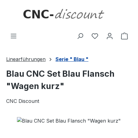
Zum Hauptinhalt springen
Ware
Linearführungen
Serie " Blau "
Blau CNC Set Blau Flansch
"Wagen kurz"
CNC Discount
Bildergalerie überspringen