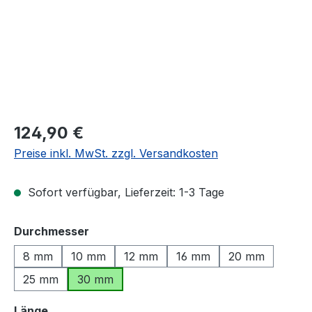
Regulärer Preis:
124,90 €
Preise inkl. MwSt. zzgl. Versandkosten
Sofort verfügbar, Lieferzeit: 1-3 Tage
auswählen
Durchmesser
8 mm
10 mm
12 mm
16 mm
20 mm
25 mm
30 mm
auswählen
Länge