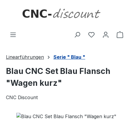
Zum Hauptinhalt springen
Ware
Linearführungen
Serie " Blau "
Blau CNC Set Blau Flansch
"Wagen kurz"
CNC Discount
Bildergalerie überspringen