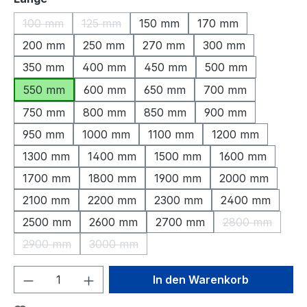
100 mm
125 mm
150 mm
170 mm
(Diese Option ist zurzeit nicht verfügbar.)
(Diese Option ist zurzeit nicht verfügbar.)
200 mm
250 mm
270 mm
300 mm
350 mm
400 mm
450 mm
500 mm
550 mm
600 mm
650 mm
700 mm
750 mm
800 mm
850 mm
900 mm
950 mm
1000 mm
1100 mm
1200 mm
1300 mm
1400 mm
1500 mm
1600 mm
1700 mm
1800 mm
1900 mm
2000 mm
2100 mm
2200 mm
2300 mm
2400 mm
2500 mm
2600 mm
2700 mm
2800 mm
(Diese Option 
2900 mm
3000 mm
(Diese Option ist zurzeit nicht verfügbar.)
(Diese Option ist zurzeit nicht verfügbar.)
Produkt Anzahl: Gib den gewünschten We
In den Warenkorb