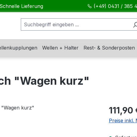
Schnelle Lieferung
(+49) 0431 / 385 
llenkupplungen
Wellen + Halter
Rest- & Sonderposten
sch "Wagen kurz"
Regulärer Pr
111,90 
Preise inkl