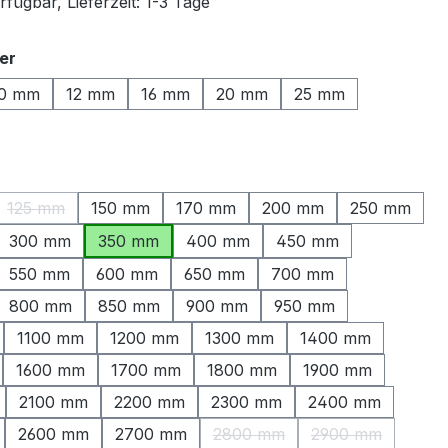
fügbar, Lieferzeit: 1-3 Tage
auswählen
er
0 mm
12 mm
16 mm
20 mm
25 mm
ählen
125 mm
150 mm
170 mm
200 mm
250 mm
ption ist zurzeit nicht verfügbar.)
(Diese Option ist zurzeit nicht verfügbar.)
300 mm
350 mm
400 mm
450 mm
550 mm
600 mm
650 mm
700 mm
800 mm
850 mm
900 mm
950 mm
1100 mm
1200 mm
1300 mm
1400 mm
1600 mm
1700 mm
1800 mm
1900 mm
2100 mm
2200 mm
2300 mm
2400 mm
2600 mm
2700 mm
2800 mm
2900 mm
(Diese Option ist zurzeit nicht
(Diese Option is