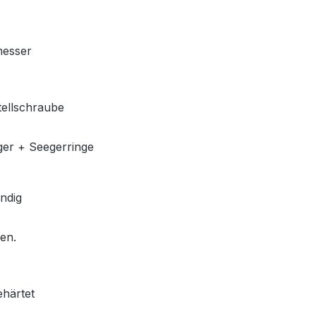
messer
tellschraube
ger + Seegerringe
ndig
len.
ehärtet