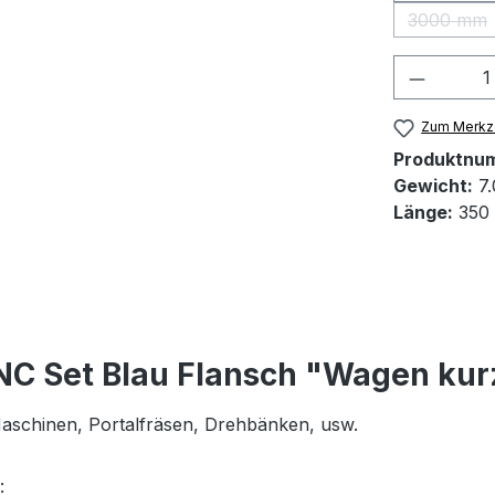
3000 mm
(Diese 
Produkt
Zum Merkze
Produktnu
Gewicht:
7.
Länge:
350
NC Set Blau Flansch "Wagen kur
 Maschinen, Portalfräsen, Drehbänken, usw.
: