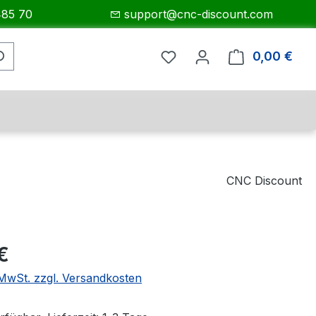
485 70
support@cnc-discount.com
0,00 €
Ware
CNC Discount
eis:
€
. MwSt. zzgl. Versandkosten