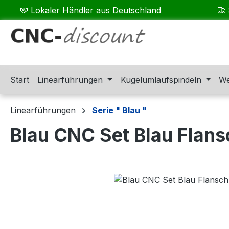
Lokaler Händler aus Deutschland
m Hauptinhalt springen
Zur Suche springen
Zur Hauptnavigation springen
Start
Linearführungen
Kugelumlaufspindeln
We
Linearführungen
Serie " Blau "
Blau CNC Set Blau Flan
Bildergalerie überspringen