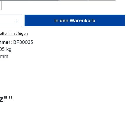
Option ist zurzeit nicht verfügbar.)
 Anzahl: Gib den gewünschten Wert ein 
In den Warenkorb
ttel hinzufügen
mmer:
BF30035
05 kg
 mm
z""