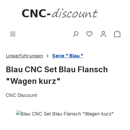
Zum Hauptinhalt springen
Ware
Linearführungen
Serie " Blau "
Blau CNC Set Blau Flansch
"Wagen kurz"
CNC Discount
Bildergalerie überspringen