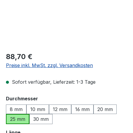
Regulärer Preis:
88,70 €
Preise inkl. MwSt. zzgl. Versandkosten
Sofort verfügbar, Lieferzeit: 1-3 Tage
auswählen
Durchmesser
8 mm
10 mm
12 mm
16 mm
20 mm
25 mm
30 mm
auswählen
Länge