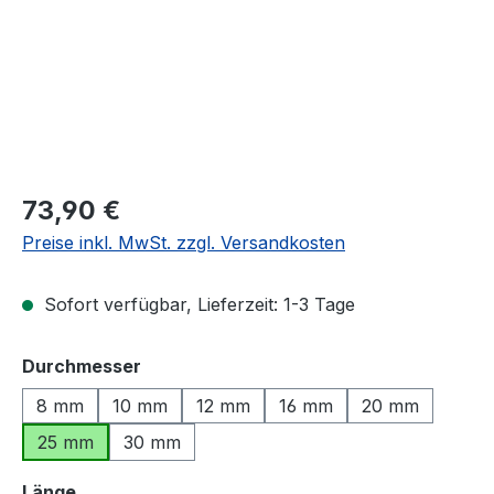
Regulärer Preis:
73,90 €
Preise inkl. MwSt. zzgl. Versandkosten
Sofort verfügbar, Lieferzeit: 1-3 Tage
auswählen
Durchmesser
8 mm
10 mm
12 mm
16 mm
20 mm
25 mm
30 mm
auswählen
Länge