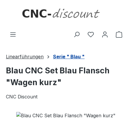
Zum Hauptinhalt springen
Ware
Linearführungen
Serie " Blau "
Blau CNC Set Blau Flansch
"Wagen kurz"
CNC Discount
Bildergalerie überspringen