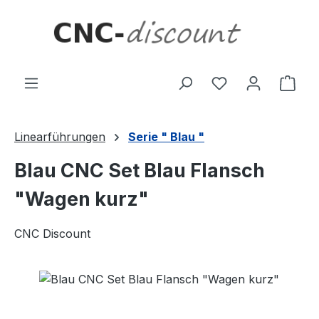
Zum Hauptinhalt springen
Ware
Linearführungen
Serie " Blau "
Blau CNC Set Blau Flansch
"Wagen kurz"
CNC Discount
Bildergalerie überspringen