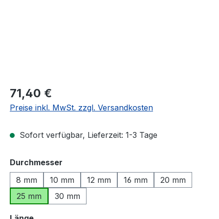
Regulärer Preis:
71,40 €
Preise inkl. MwSt. zzgl. Versandkosten
Sofort verfügbar, Lieferzeit: 1-3 Tage
auswählen
Durchmesser
8 mm
10 mm
12 mm
16 mm
20 mm
25 mm
30 mm
auswählen
Länge