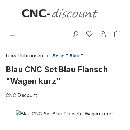
Zum Hauptinhalt springen
Ware
Linearführungen
Serie " Blau "
Blau CNC Set Blau Flansch
"Wagen kurz"
CNC Discount
Bildergalerie überspringen