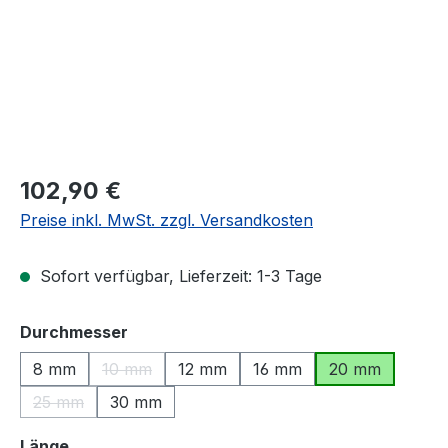
Regulärer Preis:
102,90 €
Preise inkl. MwSt. zzgl. Versandkosten
Sofort verfügbar, Lieferzeit: 1-3 Tage
auswählen
Durchmesser
8 mm
10 mm
12 mm
16 mm
20 mm
(Diese Option ist zurzeit nicht verfügbar.)
25 mm
30 mm
(Diese Option ist zurzeit nicht verfügbar.)
auswählen
Länge