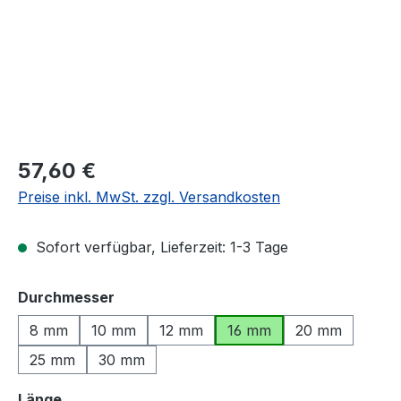
Regulärer Preis:
57,60 €
Preise inkl. MwSt. zzgl. Versandkosten
Sofort verfügbar, Lieferzeit: 1-3 Tage
auswählen
Durchmesser
8 mm
10 mm
12 mm
16 mm
20 mm
25 mm
30 mm
auswählen
Länge