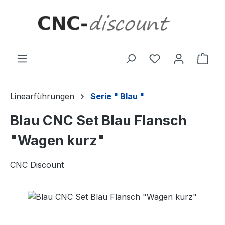
Zum Hauptinhalt springen
Ware
Linearführungen
Serie " Blau "
Blau CNC Set Blau Flansch
"Wagen kurz"
CNC Discount
Bildergalerie überspringen