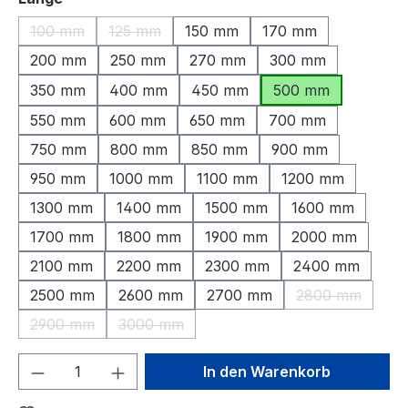
100 mm
125 mm
150 mm
170 mm
(Diese Option ist zurzeit nicht verfügbar.)
(Diese Option ist zurzeit nicht verfügbar.)
200 mm
250 mm
270 mm
300 mm
350 mm
400 mm
450 mm
500 mm
550 mm
600 mm
650 mm
700 mm
750 mm
800 mm
850 mm
900 mm
950 mm
1000 mm
1100 mm
1200 mm
1300 mm
1400 mm
1500 mm
1600 mm
1700 mm
1800 mm
1900 mm
2000 mm
2100 mm
2200 mm
2300 mm
2400 mm
2500 mm
2600 mm
2700 mm
2800 mm
(Diese Option 
2900 mm
3000 mm
(Diese Option ist zurzeit nicht verfügbar.)
(Diese Option ist zurzeit nicht verfügbar.)
Produkt Anzahl: Gib den gewünschten We
In den Warenkorb