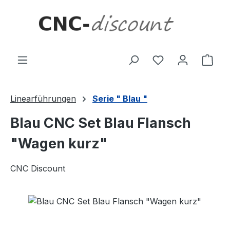
Zum Hauptinhalt springen
Ware
Linearführungen
Serie " Blau "
Blau CNC Set Blau Flansch
"Wagen kurz"
CNC Discount
Bildergalerie überspringen