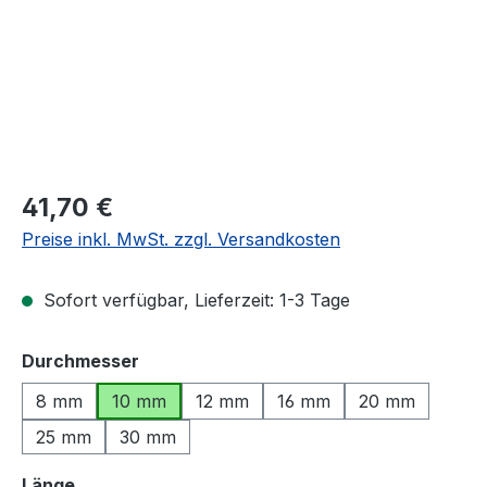
Regulärer Preis:
41,70 €
Preise inkl. MwSt. zzgl. Versandkosten
Sofort verfügbar, Lieferzeit: 1-3 Tage
auswählen
Durchmesser
8 mm
10 mm
12 mm
16 mm
20 mm
25 mm
30 mm
auswählen
Länge