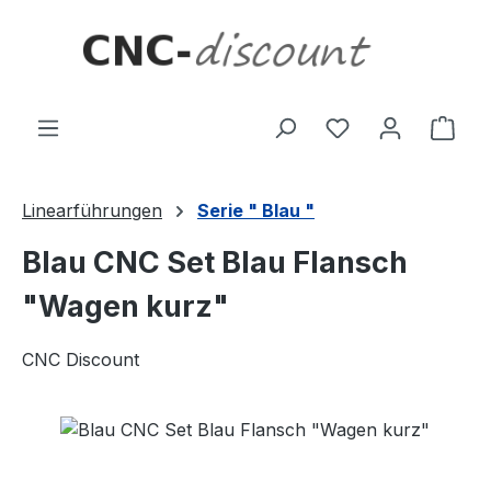
Zum Hauptinhalt springen
Ware
Linearführungen
Serie " Blau "
Blau CNC Set Blau Flansch
"Wagen kurz"
CNC Discount
Bildergalerie überspringen