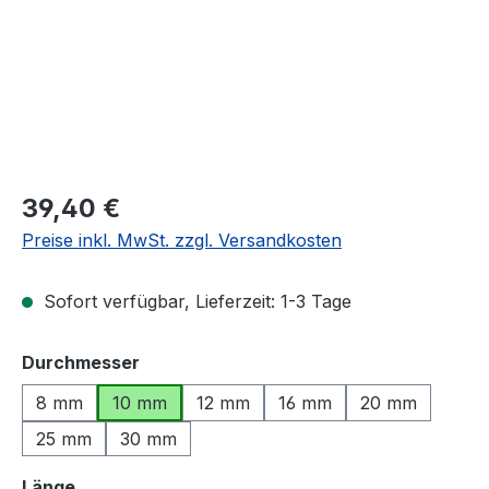
Regulärer Preis:
39,40 €
Preise inkl. MwSt. zzgl. Versandkosten
Sofort verfügbar, Lieferzeit: 1-3 Tage
auswählen
Durchmesser
8 mm
10 mm
12 mm
16 mm
20 mm
25 mm
30 mm
auswählen
Länge