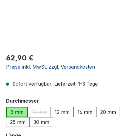
Regulärer Preis:
62,90 €
Preise inkl. MwSt. zzgl. Versandkosten
Sofort verfügbar, Lieferzeit: 1-3 Tage
auswählen
Durchmesser
8 mm
10 mm
12 mm
16 mm
20 mm
(Diese Option ist zurzeit nicht verfügbar.)
25 mm
30 mm
auswählen
Länge