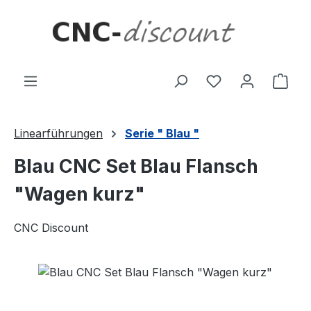
Zum Hauptinhalt springen
Ware
Linearführungen
Serie " Blau "
Blau CNC Set Blau Flansch
"Wagen kurz"
CNC Discount
Bildergalerie überspringen