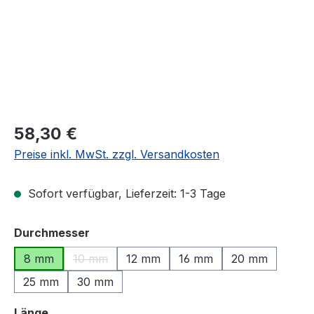
Regulärer Preis:
58,30 €
Preise inkl. MwSt. zzgl. Versandkosten
Sofort verfügbar, Lieferzeit: 1-3 Tage
auswählen
Durchmesser
8 mm
10 mm
12 mm
16 mm
20 mm
(Diese Option ist zurzeit nicht verfügbar.)
25 mm
30 mm
auswählen
Länge