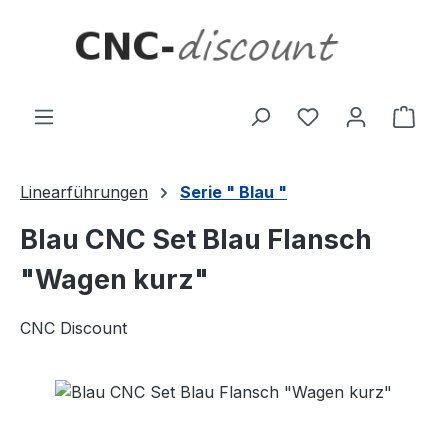
Zum Hauptinhalt springen
Ware
Linearführungen
Serie " Blau "
Blau CNC Set Blau Flansch
"Wagen kurz"
CNC Discount
Bildergalerie überspringen