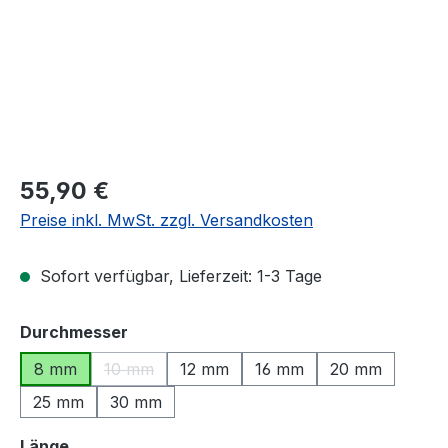
Regulärer Preis:
55,90 €
Preise inkl. MwSt. zzgl. Versandkosten
Sofort verfügbar, Lieferzeit: 1-3 Tage
auswählen
Durchmesser
8 mm
10 mm
12 mm
16 mm
20 mm
(Diese Option ist zurzeit nicht verfügbar.)
25 mm
30 mm
auswählen
Länge