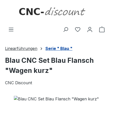
Zum Hauptinhalt springen
Ware
Linearführungen
Serie " Blau "
Blau CNC Set Blau Flansch
"Wagen kurz"
CNC Discount
Bildergalerie überspringen