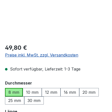
Regulärer Preis:
49,80 €
Preise inkl. MwSt. zzgl. Versandkosten
Sofort verfügbar, Lieferzeit: 1-3 Tage
auswählen
Durchmesser
8 mm
10 mm
12 mm
16 mm
20 mm
25 mm
30 mm
auswählen
Länge