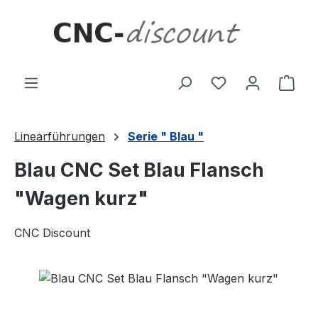
Zum Hauptinhalt springen
Ware
Linearführungen
Serie " Blau "
Blau CNC Set Blau Flansch
"Wagen kurz"
CNC Discount
Bildergalerie überspringen