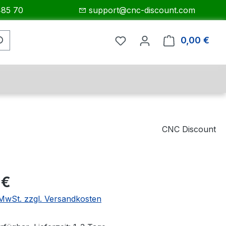
485 70
support@cnc-discount.com
0,00 €
Ware
CNC Discount
eis:
 €
. MwSt. zzgl. Versandkosten