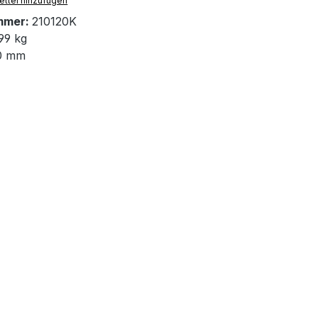
ttel hinzufügen
mmer:
210120K
99 kg
0 mm