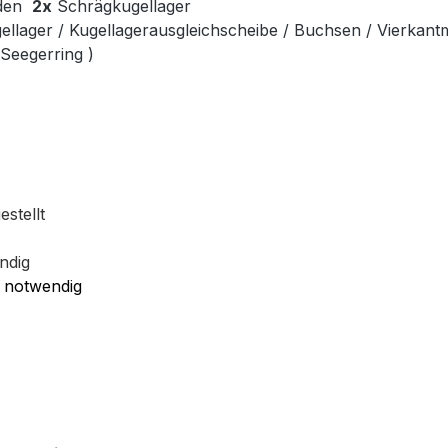
 den
2x
Schrägkugellager
ellager / Kugellagerausgleichscheibe / Buchsen / Vierkant
 Seegerring )
stellt
ndig
 notwendig