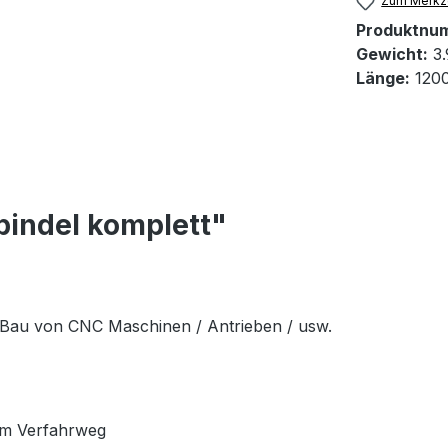
Zum Merkze
Produktnu
Gewicht:
3.
Länge:
120
pindel komplett"
n Bau von CNC Maschinen / Antrieben / usw.
mm Verfahrweg