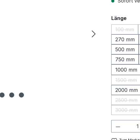
Sofort ver
ausw
Länge
100 mm
(Diese O
270 mm
500 mm
750 mm
1000 mm
1500 mm
(Diese 
2000 mm
2500 mm
(Diese 
3000 mm
(Diese 
Produkt