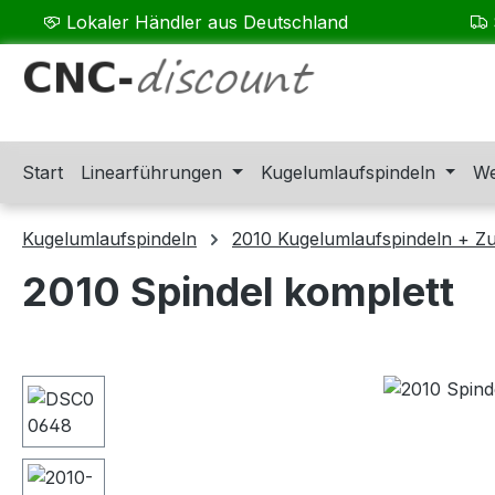
Lokaler Händler aus Deutschland
m Hauptinhalt springen
Zur Suche springen
Zur Hauptnavigation springen
Start
Linearführungen
Kugelumlaufspindeln
We
Kugelumlaufspindeln
2010 Kugelumlaufspindeln + Z
2010 Spindel komplett
Bildergalerie überspringen