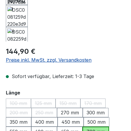
Regulärer Preis:
144,90 €
Preise inkl. MwSt. zzgl. Versandkosten
Sofort verfügbar, Lieferzeit: 1-3 Tage
auswählen
Länge
100 mm
125 mm
150 mm
170 mm
(Diese Option ist zurzeit nicht verfügbar.)
(Diese Option ist zurzeit nicht verfügbar.)
(Diese Option ist zurzeit nicht ve
(Diese Option ist zu
200 mm
250 mm
270 mm
300 mm
(Diese Option ist zurzeit nicht verfügbar.)
(Diese Option ist zurzeit nicht verfügbar.)
350 mm
400 mm
450 mm
500 mm