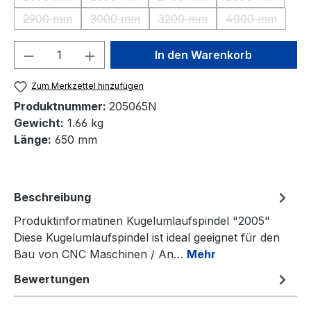
(Diese Option ist zurzeit nicht verfügbar.)
(Diese Option ist zurzeit nicht verfügbar.)
(Diese Option ist zurzeit nic
(Diese Option 
2900 mm
3000 mm
3200 mm
4000 mm
(Diese Option ist zurzeit nicht verfügbar.)
(Diese Option ist zurzeit nicht verfügbar.)
(Diese Option ist zurzeit nic
(Diese Option
Produkt Anzahl: Gib den gewünschten We
In den Warenkorb
Zum Merkzettel hinzufügen
Produktnummer:
205065N
Gewicht:
1.66 kg
Länge:
650 mm
Beschreibung
Produktinformatinen Kugelumlaufspindel "2005"
Diese Kugelumlaufspindel ist ideal geeignet für den
Bau von CNC Maschinen / An…
Mehr
Bewertungen