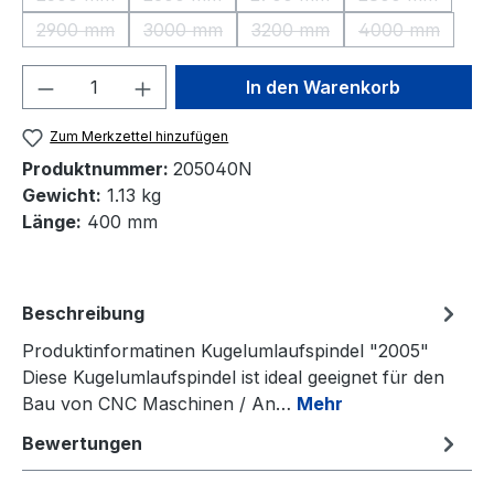
(Diese Option ist zurzeit nicht verfügbar.)
(Diese Option ist zurzeit nicht verfügbar.)
(Diese Option ist zurzeit nic
(Diese Option 
2900 mm
3000 mm
3200 mm
4000 mm
(Diese Option ist zurzeit nicht verfügbar.)
(Diese Option ist zurzeit nicht verfügbar.)
(Diese Option ist zurzeit nic
(Diese Option
Produkt Anzahl: Gib den gewünschten We
In den Warenkorb
Zum Merkzettel hinzufügen
Produktnummer:
205040N
Gewicht:
1.13 kg
Länge:
400 mm
Beschreibung
Produktinformatinen Kugelumlaufspindel "2005"
Diese Kugelumlaufspindel ist ideal geeignet für den
Bau von CNC Maschinen / An…
Mehr
Bewertungen