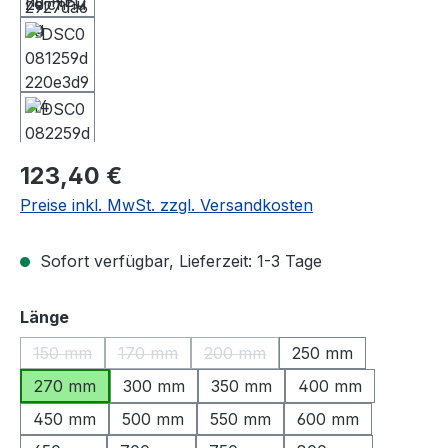
Regulärer Preis:
123,40 €
Preise inkl. MwSt. zzgl. Versandkosten
Sofort verfügbar, Lieferzeit: 1-3 Tage
auswählen
Länge
150 mm
170 mm
200 mm
250 mm
(Diese Option ist zurzeit nicht verfügbar.)
(Diese Option ist zurzeit nicht verfügbar.)
(Diese Option ist zurzeit nicht ve
270 mm
300 mm
350 mm
400 mm
450 mm
500 mm
550 mm
600 mm