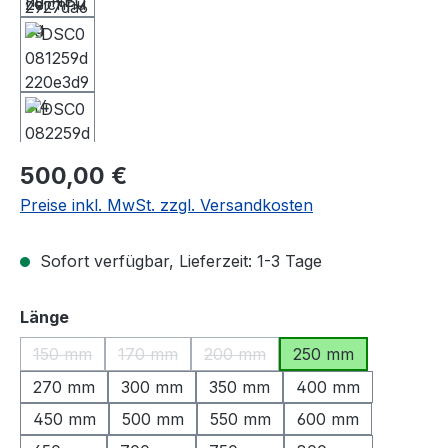
Regulärer Preis:
500,00 €
Preise inkl. MwSt. zzgl. Versandkosten
Sofort verfügbar, Lieferzeit: 1-3 Tage
auswählen
Länge
150 mm
170 mm
200 mm
250 mm
(Diese Option ist zurzeit nicht verfügbar.)
(Diese Option ist zurzeit nicht verfügbar.)
(Diese Option ist zurzeit nicht ve
270 mm
300 mm
350 mm
400 mm
450 mm
500 mm
550 mm
600 mm