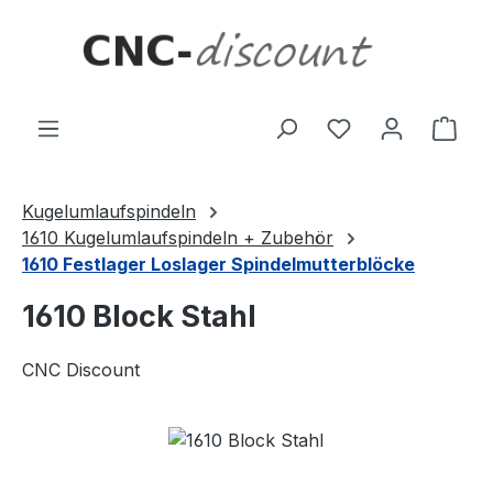
Zum Hauptinhalt springen
Ware
Kugelumlaufspindeln
1610 Kugelumlaufspindeln + Zubehör
1610 Festlager Loslager Spindelmutterblöcke
1610 Block Stahl
CNC Discount
Bildergalerie überspringen