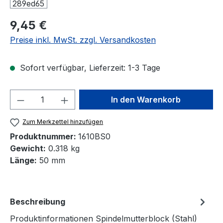
Regulärer Preis:
9,45 €
Preise inkl. MwSt. zzgl. Versandkosten
Sofort verfügbar, Lieferzeit: 1-3 Tage
Produkt Anzahl: Gib den gewünschten We
In den Warenkorb
Zum Merkzettel hinzufügen
Produktnummer:
1610BS0
Gewicht:
0.318 kg
Länge:
50 mm
Beschreibung
Produktinformationen Spindelmutterblock (Stahl)