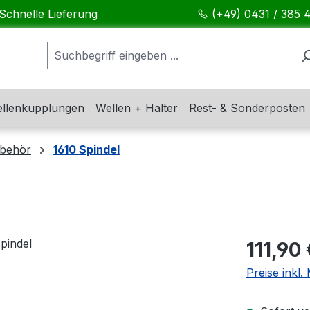
Schnelle Lieferung
(+49) 0431 / 385 
llenkupplungen
Wellen + Halter
Rest- & Sonderposten
ubehör
1610 Spindel
Regulärer Pr
111,90 
Preise inkl