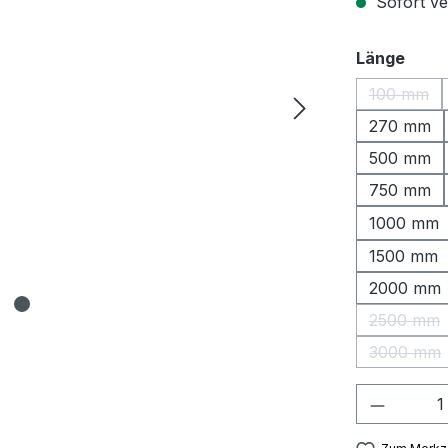
Sofort ver
ausw
Länge
100 mm
(Diese O
270 mm
500 mm
750 mm
1000 mm
1500 mm
2000 mm
2500 mm
(Diese 
3000 mm
(Diese 
Produkt