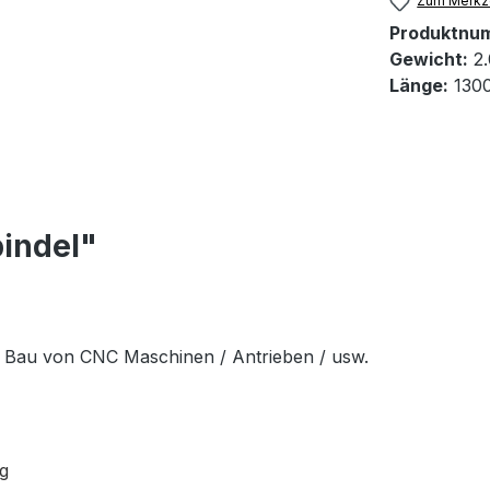
Zum Merkze
Produktnu
Gewicht:
2.
Länge:
130
pindel"
n Bau von CNC Maschinen / Antrieben / usw.
g