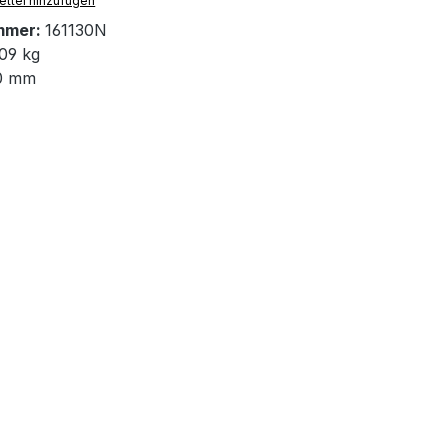
ttel hinzufügen
mmer:
161130N
09 kg
0 mm