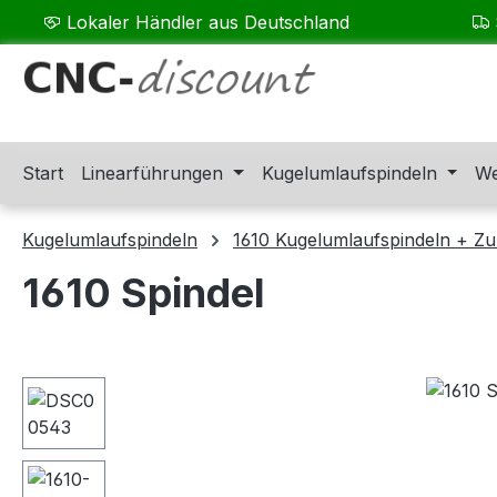
Lokaler Händler aus Deutschland
m Hauptinhalt springen
Zur Suche springen
Zur Hauptnavigation springen
Start
Linearführungen
Kugelumlaufspindeln
We
Kugelumlaufspindeln
1610 Kugelumlaufspindeln + Z
1610 Spindel
Bildergalerie überspringen