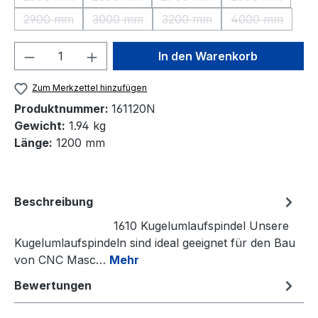
(Diese Option ist zurzeit nicht verfügbar.)
(Diese Option ist zurzeit nicht verfügbar.)
(Diese Option ist zurzeit nic
(Diese Option 
2900 mm
3000 mm
3200 mm
4000 mm
(Diese Option ist zurzeit nicht verfügbar.)
(Diese Option ist zurzeit nicht verfügbar.)
(Diese Option ist zurzeit nic
(Diese Option
Produkt Anzahl: Gib den gewünschten We
In den Warenkorb
Zum Merkzettel hinzufügen
Produktnummer:
161120N
Gewicht:
1.94 kg
Länge:
1200 mm
Beschreibung
1610 Kugelumlaufspindel Unsere
Kugelumlaufspindeln sind ideal geeignet für den Bau
von CNC Masc…
Mehr
Bewertungen