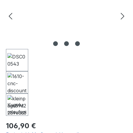
Regulärer Preis:
106,90 €