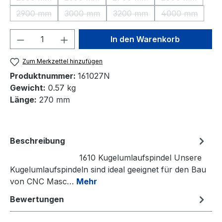
(Diese Option ist zurzeit nicht verfügbar.)
(Diese Option ist zurzeit nicht verfügbar.)
(Diese Option ist zurzeit nic
(Diese Option 
2900 mm
3000 mm
3200 mm
4000 mm
(Diese Option ist zurzeit nicht verfügbar.)
(Diese Option ist zurzeit nicht verfügbar.)
(Diese Option ist zurzeit nic
(Diese Option
Produkt Anzahl: Gib den gewünschten We
In den Warenkorb
Zum Merkzettel hinzufügen
Produktnummer:
161027N
Gewicht:
0.57 kg
Länge:
270 mm
Beschreibung
1610 Kugelumlaufspindel Unsere
Kugelumlaufspindeln sind ideal geeignet für den Bau
von CNC Masc…
Mehr
Bewertungen