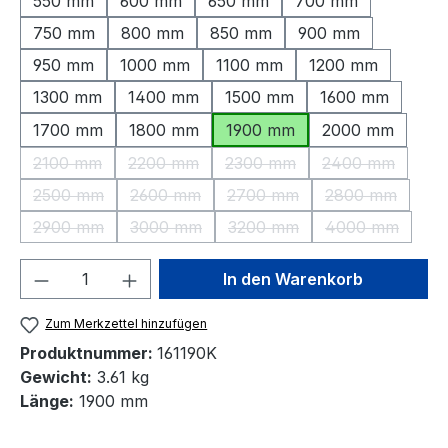
550 mm
600 mm
650 mm
700 mm
750 mm
800 mm
850 mm
900 mm
950 mm
1000 mm
1100 mm
1200 mm
1300 mm
1400 mm
1500 mm
1600 mm
1700 mm
1800 mm
1900 mm
2000 mm
2100 mm
2200 mm
2300 mm
2400 mm
(Diese Option ist zurzeit nicht verfügbar.)
(Diese Option ist zurzeit nicht verfügbar.)
(Diese Option ist zurzeit nic
(Diese Option 
2500 mm
2600 mm
2700 mm
2800 mm
(Diese Option ist zurzeit nicht verfügbar.)
(Diese Option ist zurzeit nicht verfügbar.)
(Diese Option ist zurzeit nic
(Diese Option 
2900 mm
3000 mm
3200 mm
4000 mm
(Diese Option ist zurzeit nicht verfügbar.)
(Diese Option ist zurzeit nicht verfügbar.)
(Diese Option ist zurzeit nic
(Diese Option
Produkt Anzahl: Gib den gewünschten We
In den Warenkorb
Zum Merkzettel hinzufügen
Produktnummer:
161190K
Gewicht:
3.61 kg
Länge:
1900 mm