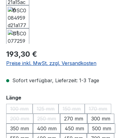
Regulärer Preis:
193,30 €
Preise inkl. MwSt. zzgl. Versandkosten
Sofort verfügbar, Lieferzeit: 1-3 Tage
auswählen
Länge
100 mm
125 mm
150 mm
170 mm
(Diese Option ist zurzeit nicht verfügbar.)
(Diese Option ist zurzeit nicht verfügbar.)
(Diese Option ist zurzeit nicht ve
(Diese Option ist zu
200 mm
250 mm
270 mm
300 mm
(Diese Option ist zurzeit nicht verfügbar.)
(Diese Option ist zurzeit nicht verfügbar.)
350 mm
400 mm
450 mm
500 mm