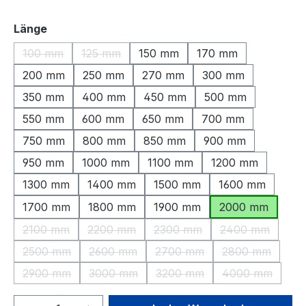
auswählen
Länge
100 mm
125 mm
150 mm
170 mm
(Diese Option ist zurzeit nicht verfügbar.)
(Diese Option ist zurzeit nicht verfügbar.)
200 mm
250 mm
270 mm
300 mm
350 mm
400 mm
450 mm
500 mm
550 mm
600 mm
650 mm
700 mm
750 mm
800 mm
850 mm
900 mm
950 mm
1000 mm
1100 mm
1200 mm
1300 mm
1400 mm
1500 mm
1600 mm
1700 mm
1800 mm
1900 mm
2000 mm
2100 mm
2200 mm
2300 mm
2400 mm
(Diese Option ist zurzeit nicht verfügbar.)
(Diese Option ist zurzeit nicht verfügbar.)
(Diese Option ist zurzeit nic
(Diese Option 
2500 mm
2600 mm
2700 mm
2800 mm
(Diese Option ist zurzeit nicht verfügbar.)
(Diese Option ist zurzeit nicht verfügbar.)
(Diese Option ist zurzeit nic
(Diese Option 
2900 mm
3000 mm
3200 mm
4000 mm
(Diese Option ist zurzeit nicht verfügbar.)
(Diese Option ist zurzeit nicht verfügbar.)
(Diese Option ist zurzeit nic
(Diese Option
Produkt Anzahl: Gib den gewünschten We