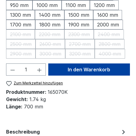
950 mm
1000 mm
1100 mm
1200 mm
1300 mm
1400 mm
1500 mm
1600 mm
1700 mm
1800 mm
1900 mm
2000 mm
2100 mm
2200 mm
2300 mm
2400 mm
(Diese Option ist zurzeit nicht verfügbar.)
(Diese Option ist zurzeit nicht verfügbar.)
(Diese Option ist zurzeit nic
(Diese Option 
2500 mm
2600 mm
2700 mm
2800 mm
(Diese Option ist zurzeit nicht verfügbar.)
(Diese Option ist zurzeit nicht verfügbar.)
(Diese Option ist zurzeit nic
(Diese Option 
2900 mm
3000 mm
3200 mm
4000 mm
(Diese Option ist zurzeit nicht verfügbar.)
(Diese Option ist zurzeit nicht verfügbar.)
(Diese Option ist zurzeit nic
(Diese Option
Produkt Anzahl: Gib den gewünschten We
In den Warenkorb
Zum Merkzettel hinzufügen
Produktnummer:
165070K
Gewicht:
1.74 kg
Länge:
700 mm
Beschreibung