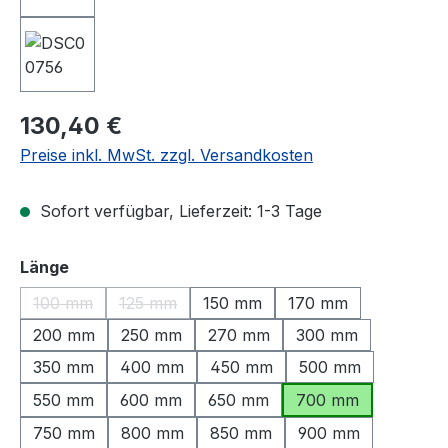
Regulärer Preis:
130,40 €
Preise inkl. MwSt. zzgl. Versandkosten
Sofort verfügbar, Lieferzeit: 1-3 Tage
auswählen
Länge
100 mm
125 mm
150 mm
170 mm
(Diese Option ist zurzeit nicht verfügbar.)
(Diese Option ist zurzeit nicht verfügbar.)
200 mm
250 mm
270 mm
300 mm
350 mm
400 mm
450 mm
500 mm
550 mm
600 mm
650 mm
700 mm
750 mm
800 mm
850 mm
900 mm