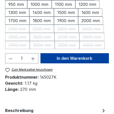
950 mm
1000 mm
1100 mm
1200 mm
1300 mm
1400 mm
1500 mm
1600 mm
1700 mm
1800 mm
1900 mm
2000 mm
2100 mm
2200 mm
2300 mm
2400 mm
(Diese Option ist zurzeit nicht verfügbar.)
(Diese Option ist zurzeit nicht verfügbar.)
(Diese Option ist zurzeit nic
(Diese Option 
2500 mm
2600 mm
2700 mm
2800 mm
(Diese Option ist zurzeit nicht verfügbar.)
(Diese Option ist zurzeit nicht verfügbar.)
(Diese Option ist zurzeit nic
(Diese Option 
2900 mm
3000 mm
3200 mm
4000 mm
(Diese Option ist zurzeit nicht verfügbar.)
(Diese Option ist zurzeit nicht verfügbar.)
(Diese Option ist zurzeit nic
(Diese Option
Produkt Anzahl: Gib den gewünschten We
In den Warenkorb
Zum Merkzettel hinzufügen
Produktnummer:
165027K
Gewicht:
1.17 kg
Länge:
270 mm
Beschreibung