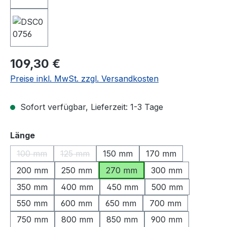
Regulärer Preis:
109,30 €
Preise inkl. MwSt. zzgl. Versandkosten
Sofort verfügbar, Lieferzeit: 1-3 Tage
auswählen
Länge
100 mm
125 mm
150 mm
170 mm
(Diese Option ist zurzeit nicht verfügbar.)
(Diese Option ist zurzeit nicht verfügbar.)
200 mm
250 mm
270 mm
300 mm
350 mm
400 mm
450 mm
500 mm
550 mm
600 mm
650 mm
700 mm
750 mm
800 mm
850 mm
900 mm