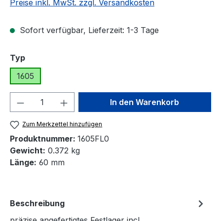
Preise inkl. MwSt. zzgl. Versandkosten
Sofort verfügbar, Lieferzeit: 1-3 Tage
auswählen
Typ
1605
Produkt Anzahl: Gib den gewünschten We
In den Warenkorb
Zum Merkzettel hinzufügen
Produktnummer:
1605FL0
Gewicht:
0.372 kg
Länge:
60 mm
Beschreibung
präzise angefertigtes Festlager incl.