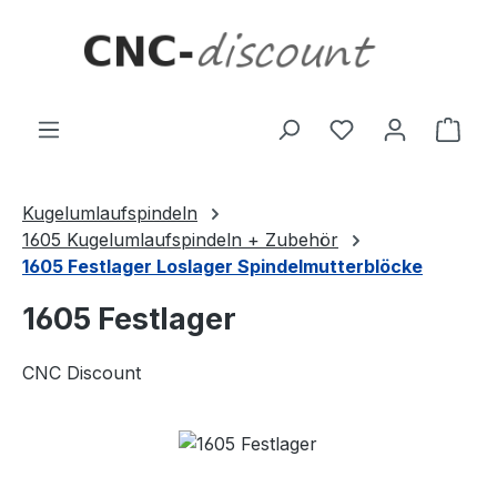
Zum Hauptinhalt springen
Ware
Kugelumlaufspindeln
1605 Kugelumlaufspindeln + Zubehör
1605 Festlager Loslager Spindelmutterblöcke
1605 Festlager
CNC Discount
Bildergalerie überspringen