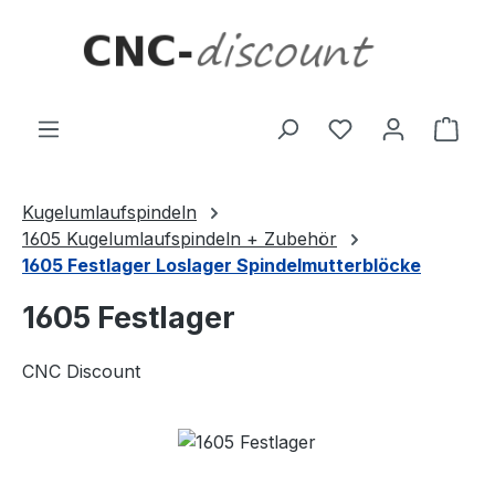
Zum Hauptinhalt springen
Ware
Kugelumlaufspindeln
1605 Kugelumlaufspindeln + Zubehör
1605 Festlager Loslager Spindelmutterblöcke
1605 Festlager
CNC Discount
Bildergalerie überspringen