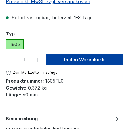
Preise inkl. MwSt. zzgl. Versandkosten
Sofort verfügbar, Lieferzeit: 1-3 Tage
auswählen
Typ
1605
Produkt Anzahl: Gib den gewünschten We
In den Warenkorb
Zum Merkzettel hinzufügen
Produktnummer:
1605FL0
Gewicht:
0.372 kg
Länge:
60 mm
Beschreibung
präzise angefertigtes Festlager incl.