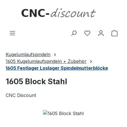
Zum Hauptinhalt springen
Ware
Kugelumlaufspindeln
1605 Kugelumlaufspindeln + Zubehör
1605 Festlager Loslager Spindelmutterblöcke
1605 Block Stahl
CNC Discount
Bildergalerie überspringen