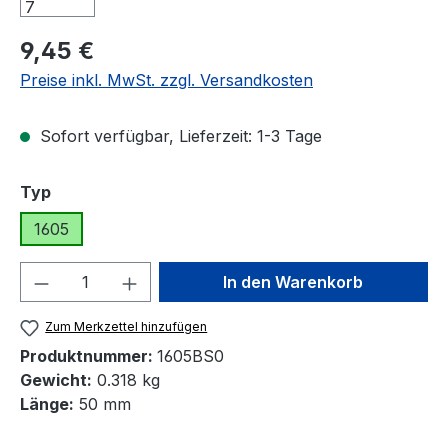
Regulärer Preis:
9,45 €
Preise inkl. MwSt. zzgl. Versandkosten
Sofort verfügbar, Lieferzeit: 1-3 Tage
auswählen
Typ
1605
Produkt Anzahl: Gib den gewünschten We
In den Warenkorb
Zum Merkzettel hinzufügen
Produktnummer:
1605BS0
Gewicht:
0.318 kg
Länge:
50 mm